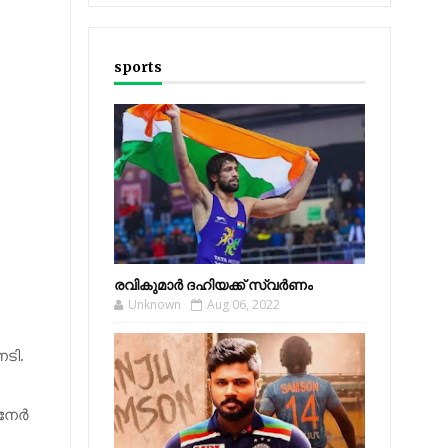
sports
രവികുമാര്‍ ദഹിയക്ക് സ്വര്‍ണം
Unknown
Aug 06, 2022
േടി.
നേ​ര്‍