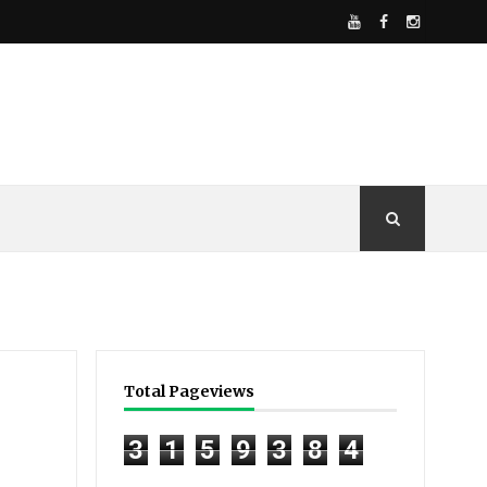
Total Pageviews
3
1
5
9
3
8
4