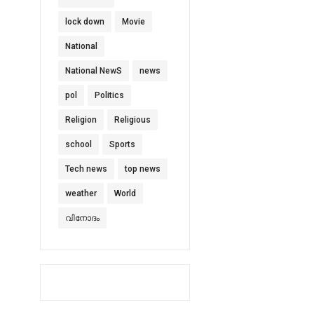
lock down
Movie
National
National NewS
news
pol
Politics
Religion
Religious
school
Sports
Tech news
top news
weather
World
വിനോദം