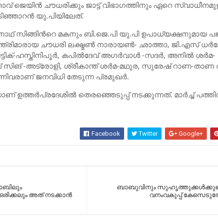
ാവ് ജെയിന്‍ ചൗധരിക്കും ജാട്ട് വിഭാഗത്തിനും ഏറെ സ്വാധീനമു
ഞ്ഞാറന്‍ യു.പിയിലേത്.
ാജ്നാഥ് സിങ്ങിന്‍റെ മകനും ബി.ജെ.പി യു.പി ഉപാധ്യക്ഷനുമായ പങ്
ത്രിമാരായ ചൗധരി ലക്ഷ്മണ്‍ നാരായണ്‍- ഛാത്താ, ജി.എസ് ധര്‍മ
്ടിക്-ഹസ്തിനിപൂര്‍, കപില്‍ദേവ് അഗര്‍വാള്‍ -സദര്‍, അനില്‍ ശര്‍മ-
്ദീപ് സിങ് -അട്രോളി, ശ്രീകാന്ത് ശര്‍മ-മഥുര, സുരേഷ് റാണ-താണ 
്നിവരാണ് ജനവിധി തേടുന്ന പ്രമുഖര്‍.
് ഉത്തര്‍പ്രദേശില്‍ തെരഞ്ഞെടുപ്പ് നടക്കുന്നത്. മാര്‍ച്ച്‌ പത്
Facebook
Twitter
Google+
ചാബിലും
ബാബുവിനും സുഹൃത്തുക്കള്‍ക്കു
രിക്കലും അത് നടക്കാന്‍
വനംവകുപ്പ് കേസെടുത്ത
.