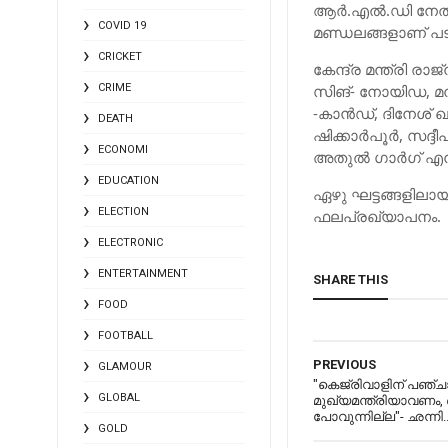
ആര്‍.എല്‍.ഡി നേത
COVID 19
മണ്ഡലങ്ങളാണ് പടി
CRICKET
കേന്ദ്ര മന്ത്രി ര
CRIME
സിങ്- നോയിഡ, മന്
-കാന്‍ഡ്, ദിനേശ് ഖട
DEATH
ഷിക്കാര്‍പൂര്‍, സദ
ECONOMI
അതുല്‍ ഗാര്‍ഗ് എന
EDUCATION
ഏഴു ഘട്ടങ്ങളിലായാണ
ELECTION
ഫലപ്രഖ്യാപനം.
ELECTRONIC
ENTERTAINMENT
SHARE THIS
FOOD
FOOTBALL
PREVIOUS
GLAMOUR
"കെജ്‍രിവാളിന് പഞ്
GLOBAL
മുഖ്യമന്ത്രിയാവണം, ഒ
പോവുന്നില്ല"- ഛന്നി.
GOLD