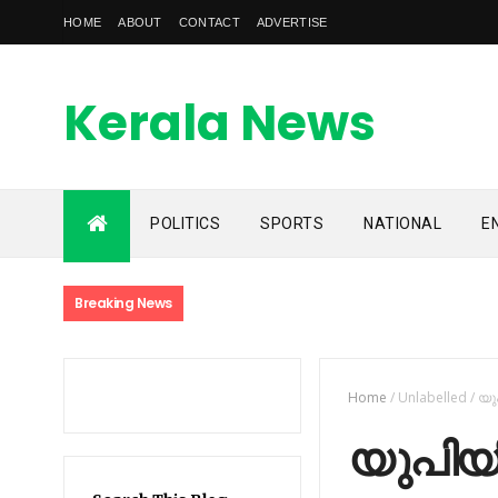
HOME
ABOUT
CONTACT
ADVERTISE
Kerala News
Feed
POLITICS
SPORTS
NATIONAL
E
kerala news feed is the one of the best malayalam online
news portal in malaylam
Breaking News
Home
/
Unlabelled
/
യു
യുപിയി