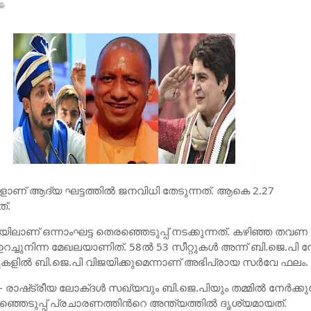
കളാണ് ആദ്യ ഘട്ടത്തില്‍ ജനവിധി തേടുന്നത്. ആകെ 2.27
ത്.
ിയിലാണ് ഒന്നാംഘട്ട തെരഞ്ഞെടുപ്പ് നടക്കുന്നത്. കഴിഞ്ഞ തവണ
ഉറച്ചുനിന്ന മേഖലയാണിത്. 58ല്‍ 53 സീറ്റുകള്‍ അന്ന് ബി.ജെ.പി ന
കളില്‍ ബി.ജെ.പി വിജയിക്കുമെന്നാണ് അഭിപ്രായ സര്‍വേ ഫലം.
ടി - രാ​ഷ്​​ട്രീ​യ ലോ​ക്​​ദ​ള്‍ സ​ഖ്യ​വും ബി.​ജെ.​പി​യും ത​മ്മി​ല്‍ നേ​ര്‍​ക്കു​
ഞ്ഞെടുപ്പ് പ്രചാരണത്തിന്‍റെ അന്ത്യത്തില്‍ ദൃശ്യമായത്.