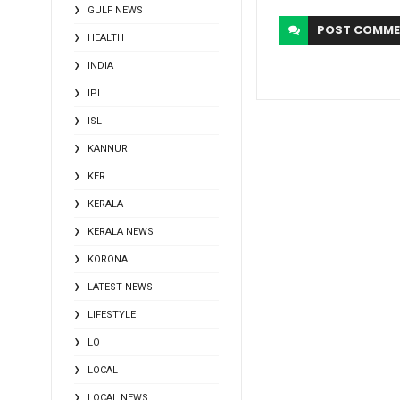
GULF NEWS
POST
COMME
HEALTH
INDIA
IPL
ISL
KANNUR
KER
KERALA
KERALA NEWS
KORONA
LATEST NEWS
LIFESTYLE
LO
LOCAL
LOCAL NEWS