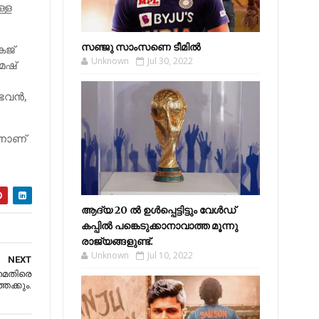
ള്ള
സഞ്ജു സാംസണെ ടീമില്‍
കജ്
Unknown
Jul 30, 2022
േഷ്
ഭവന്‍,
തിനാണ്
ആദ്യ 20 ല്‍ ഉള്‍പ്പെട്ടിട്ടും വേള്‍ഡ്
കപ്പില്‍ പങ്കെടുക്കാനാവാത്ത മൂന്നു
രാജ്യങ്ങളുണ്ട്.
Unknown
Jul 10, 2022
NEXT
മെതിരെ
േക്കും.