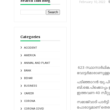
Search This Blog
February 10, 2022
Categories
ACCIDENT
AMERICA
ANIMAL AND PLANT
623 സ്ഥാനാര്‍ഥി
BANK
വോട്ടര്‍മാരാണുള്ള
BEHAR
പടിഞ്ഞാറന്‍ യു.പ
BUSINESS
ബി.ജെ.പിക്കൊപ്പം 
ഇത്തവണ 40 സീറ്റു
CAREER
സ​മാ​ജ്​​വാ​ദി പാ​ര്‍​ട്
CORONA
പോരാട്ടമാണ്​ തെര
CORONA COVID