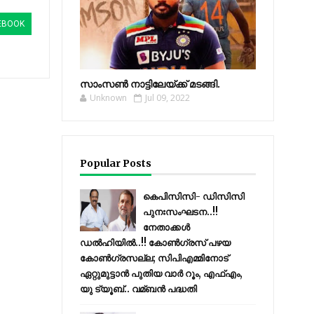
EBOOK
സാംസണ്‍ നാട്ടിലേയ്‌ക്ക് മടങ്ങി.
Unknown
Jul 09, 2022
Popular Posts
കെപിസിസി- ഡിസിസി
പുനഃസംഘടന..!!
നേതാക്കൾ
ഡൽഹിയിൽ..!! കോണ്‍ഗ്രസ് പഴയ
കോണ്‍ഗ്രസല്ല; സിപിഎമ്മിനോട്
ഏറ്റുമുട്ടാന്‍ പുതിയ വാര്‍ റൂം, എഫ്‌എം,
യു ട്യൂബ്.. വമ്ബന്‍ പദ്ധതി