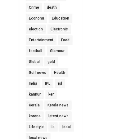
Crime
death
Economi
Education
election
Electronic
Entertainment
Food
football
Glamour
Global
gold
Gulf news
Health
India
IPL
isl
kannur
ker
Kerala
Kerala news
korona
latest news
Lifestyle
lo
local
local news