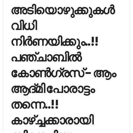
അടിയൊഴുക്കുകള്‍
വിധി
നിര്‍ണയിക്കും..!!
പഞ്ചാബിൽ
കോണ്‍ഗ്രസ് - ആം
ആദ്മി പോരാട്ടം
തന്നെ..!!
കാഴ്ച്ചക്കാരായി