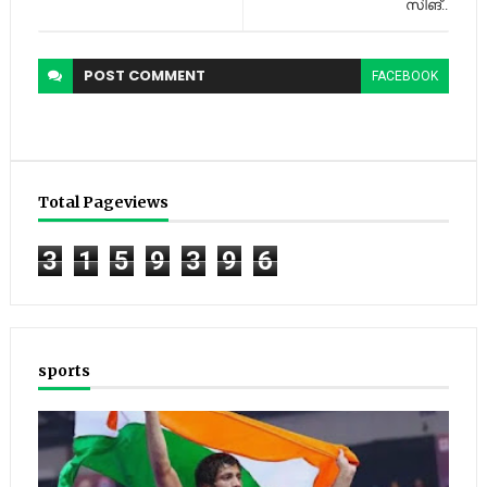
സിങ്..
POST
COMMENT
FACEBOOK
Total Pageviews
3
1
5
9
3
9
6
sports