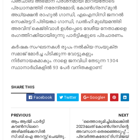
പഞ്ചാബ് അഭിമാന പ്രശ്‌നമായി മാറിയതോടെ
പ്രധാനമന്ത്രി നരേന്ദ്രമോദി, കോണ്‍ഗ്രസ് മുന്‍
അധ്യക്ഷന്‍ രാഹുല്‍ ഗാന്ധി, എഐസിസി ജനറല്‍
സെക്രട്ടറി പ്രിയങ്കാ ഗാന്ധി, ഡല്‍ഹി മുഖ്യമന്ത്രി
അരവിന്ദ് കെജ്രിവാള്‍ ഉള്‍പ്പെടെ ദേശീയ നേതാക്കളെ
രംഗത്തിറക്കിയായിരുന്നു പാര്‍ട്ടികളുടെ പ്രചാരണം.
കര്‍ഷക സംഘടനകള്‍ രൂപം നല്‍കിയ സംയുക്ത
സമാജ് മോര്‍ച്ച പിടിക്കുന്ന വോട്ടുകളും
നിര്‍ണായകമാകും. നാളെ ജനവിധി തേടുന്ന 1304
സ്ഥാനാര്‍ഥികളില്‍ 93 പേര്‍ വനിതകളാണ്.
SHARE THIS
Facebook
Twitter
Google+
PREVIOUS
NEXT
ആം ആദ്മി പാര്‍ട്ടി
'ഒത്തൊരുമിച്ചില്ലെങ്കില്‍
കൗണ്‍സിലറെ
2023ലേത് കോണ്‍ഗ്രസിന്റെ
അഴിമതിക്കേസില്‍
അവസാന തെരഞ്ഞെടുപ്പ്'..;
സി.ബി.ഐ അറസ്റ്റ് ചെയ്തു..
പ്രവര്‍ത്തകരോട് ദിഗ്വിജയ്