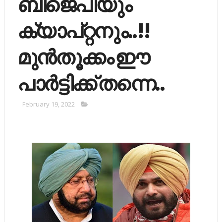
ബിജെപിയും
ക്യാപ്റ്റനും..!!
മുൻതൂക്കം ഈ
പാർട്ടിക്ക് തന്നെ..
February 19, 2022