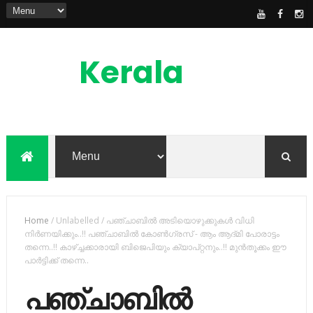
Kerala
News
Feed
kerala news feed is the one of the best
malayalam online news portal in
malaylam
Home
/
Unlabelled
/
പഞ്ചാബില്‍ അടിയൊഴുക്കുകള്‍ വിധി
നിര്‍ണയിക്കും..!! പഞ്ചാബിൽ കോണ്‍ഗ്രസ് - ആം ആദ്മി പോരാട്ടം
തന്നെ..!! കാഴ്ച്ചക്കാരായി ബിജെപിയും ക്യാപ്റ്റനും..!! മുൻതൂക്കം ഈ
പാർട്ടിക്ക് തന്നെ..
പഞ്ചാബില്‍