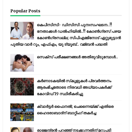
Popular Posts
കെപിസിസി- ഡിസിസി പുനഃസംഘടന..!!
നേതാക്കൾ ഡൽഹിയിൽ..!! കോണ്‍ഗ്രസ് പഴയ
കോണ്‍ഗ്രസല്ല; സിപിഎമ്മിനോട് ഏറ്റുമുട്ടാന്‍
പുതിയ വാര്‍ റൂം, എഫ്‌എം, യു ട്യൂബ്.. വമ്ബന്‍ പദ്ധതി
സെക്സ് പരീക്ഷണങ്ങൾ അതിരുവിടുമ്പോൾ..
കര്‍ണാടകയില്‍ സ്‌കൂളുകള്‍ പ്രവര്‍ത്തനം
ആരംഭിച്ചതോടെ നിരവധി അധ്യാപകര്‍ക്ക്
കോവിഡ് 19 സ്ഥിരീകരിച്ചു
ക്വാർട്ടർ ഫൈനൽ; ചെന്നൈയ്ക്ക് എതിരെ
ഹൈദരാബാദ്ന് ബാറ്റിംഗ് തകർച്ച
രാജേന്ദ്രന്‍ പറഞ്ഞ് നടക്കുന്നതിന് മറുപടി