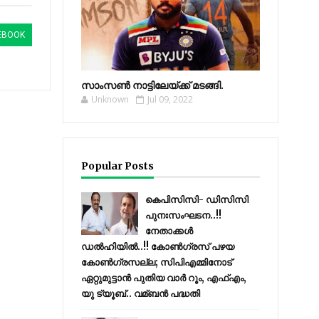
EBOOK
സാംസണ്‍ നാട്ടിലേയ്‌ക്ക് മടങ്ങി.
Unknown
Jul 09, 2022
Popular Posts
കെപിസിസി- ഡിസിസി
പുനഃസംഘടന..!!
നേതാക്കൾ
ഡൽഹിയിൽ..!! കോണ്‍ഗ്രസ് പഴയ
കോണ്‍ഗ്രസല്ല; സിപിഎമ്മിനോട്
ഏറ്റുമുട്ടാന്‍ പുതിയ വാര്‍ റൂം, എഫ്‌എം,
യു ട്യൂബ്.. വമ്ബന്‍ പദ്ധതി