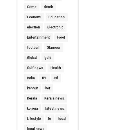
Crime
death
Economi
Education
election
Electronic
Entertainment
Food
football
Glamour
Global
gold
Gulf news
Health
India
IPL
isl
kannur
ker
Kerala
Kerala news
korona
latest news
Lifestyle
lo
local
local news