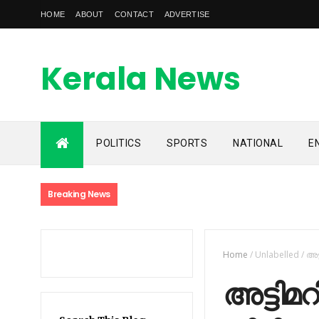
HOME
ABOUT
CONTACT
ADVERTISE
Kerala News
Feed
POLITICS
SPORTS
NATIONAL
E
kerala news feed is the one of the best malayalam online
news portal in malaylam
Breaking News
Home
/
Unlabelled
/
അട്
അട്ടിമറ