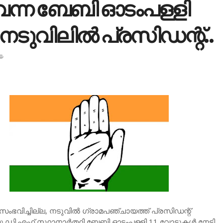
് വന്ന ബേബി ഓടംപള്ളി
 നടുവിലില്‍ പ്രസിഡന്റ്..
സംഭവിച്ചില്ല, നടുവില്‍ ഗ്രാമപഞ്ചായത്ത് പ്രസിഡന്റ്
യു.ഡി.എഫ് സ്ഥാനാര്‍ത്ഥി ബേബി ഓടംപള്ളി 11 വോട്ടുകള്‍ നേടി