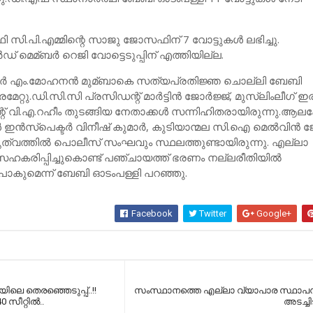
്ഥി സി.പി.എമ്മിന്റെ സാജു ജോസഫിന് 7 വോട്ടുകള്‍ ലഭിച്ചു.
‍ഡ് മെമ്ബര്‍ റെജി വോട്ടെടുപ്പിന് എത്തിയില്ല.
സര്‍ എം.മോഹനന്‍ മുമ്ബാകെ സത്യപ്രതിജ്ഞ ചൊല്ലി ബേബി
്റു.ഡി.സി.സി പ്രസിഡന്റ് മാര്‍ട്ടിന്‍ ജോര്‍ജ്ജ്, മുസ്ലിംലീഗ് ഇരിക
് വി.എ.റഹീം തുടങ്ങിയ നേതാക്കള്‍ സന്നിഹിതരായിരുന്നു.ആലക
‍ ഇന്‍സ്‌പെക്ടര്‍ വിനീഷ് കുമാര്‍, കുടിയാന്മല സി.ഐ മെല്‍വിന്‍
ത്വത്തില്‍ പൊലീസ് സംഘവും സ്ഥലത്തുണ്ടായിരുന്നു. എല്ലാ
സഹകരിപ്പിച്ചുകൊണ്ട് പഞ്ചായത്ത് ഭരണം നല്ലരീതിയില്‍
പോകുമെന്ന് ബേബി ഓടംപള്ളി പറഞ്ഞു.
Facebook
Twitter
Google+
ിലെ തെരഞ്ഞെടുപ്പ്..!!
സംസ്ഥാനത്തെ എല്ലാ വ്യാപാര സ്ഥാപന
0 സീറ്റിൽ..
അടച്ചി