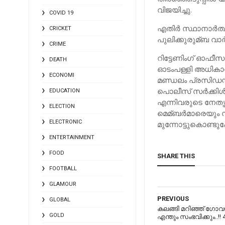
വിജയിച്ചു.
COVID 19
എതിര്‍ സ്ഥാനാര്‍ത
CRICKET
പുലിക്കുരുമ്ബ വാര്
CRIME
റിട്ടേണിംഗ് ഓഫീ
DEATH
ഓടംപള്ളി അധികാരമേറ
ECONOMI
മണ്ഡലം പ്രസിഡന്റ
പൊലീസ് സര്‍ക്കിള്
EDUCATION
എന്നിവരുടെ നേതൃ
ELECTION
മെമ്ബര്‍മാരെയും 
ELECTRONIC
മുന്നോട്ടുകൊണ്ടു
ENTERTAINMENT
FOOD
SHARE THIS
FOOTBALL
GLAMOUR
PREVIOUS
GLOBAL
കലങ്ങി മറിഞ്ഞ് ഗോവയ
GOLD
എന്തും സംഭവിക്കും..!! 4