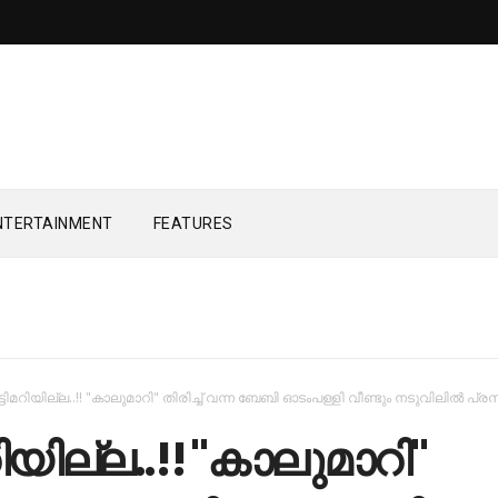
NTERTAINMENT
FEATURES
ടിമറിയില്ല..!! "കാലുമാറി" തിരിച്ച് വന്ന ബേബി ഓടംപള്ളി വീണ്ടും നടുവിലില്‍ പ്രസ
ിയില്ല..!! "കാലുമാറി"