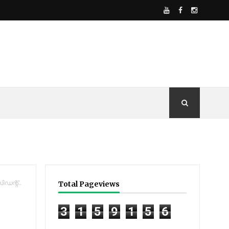
ിഡന്റ്..
Total Pageviews
3
1
5
9
1
5
6