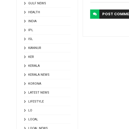
GULF NEWS
HEALTH
POST
COMME
INDIA
IPL
ISL
KANNUR
KER
KERALA
KERALA NEWS
KORONA
LATEST NEWS
LIFESTYLE
LO
LOCAL
LOCAL NEWS