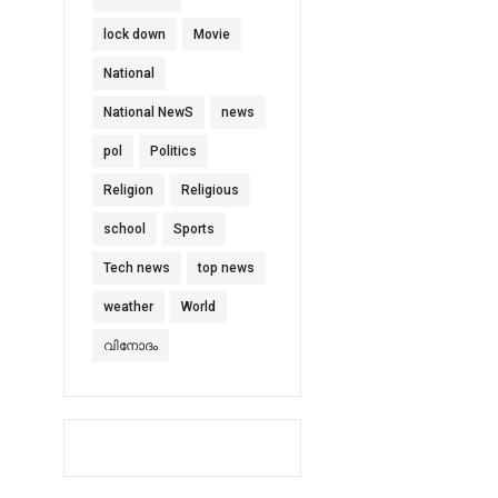
lock down
Movie
National
National NewS
news
pol
Politics
Religion
Religious
school
Sports
Tech news
top news
weather
World
വിനോദം