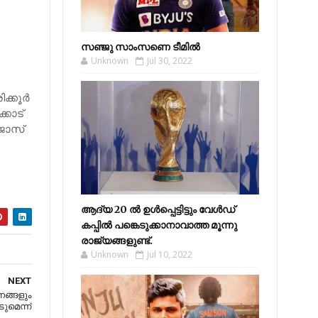
സഞ്ജു സാംസണെ ടീമില്‍
Unknown
Jul 30, 2022
്കൂര്‍
്കോട്
 ജോസ്
ആദ്യ 20 ല്‍ ഉള്‍പ്പെട്ടിട്ടും വേള്‍ഡ്
കപ്പില്‍ പങ്കെടുക്കാനാവാത്ത മൂന്നു
രാജ്യങ്ങളുണ്ട്.
Unknown
Jul 10, 2022
NEXT
ങ്ങളും
ടുമെന്ന്