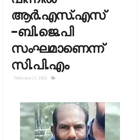
ആര്‍.എസ്.എസ്
-ബി.ജെ.പി
സംഘമാണെന്ന്
സി.പി.എം
February 21, 2022