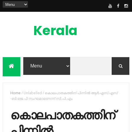
Kerala
News
Feed
kerala news feed is the one of the best
malayalam online news portal in
malaylam
Home
/
Unlabelled
/
കൊലപാതകത്തിന് പിന്നില്‍ ആര്‍.എസ്.എസ്
-ബി.ജെ.പി സംഘമാണെന്ന് സി.പി.എം
കൊലപാതകത്തിന്
പിന്നില്‍