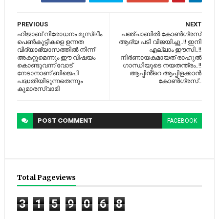
PREVIOUS
NEXT
ഹിജാബ് നിരോധനം മുസ്ലീം
പഞ്ചാബിൽ കോൺഗ്രസ്
പെണ്‍കുട്ടികളെ ഉന്നത
ആദ്യ പടി വിജയിച്ചു..!! ഇനി
വിദ്യാഭ്യാസത്തില്‍ നിന്ന്
എല്ലാം ഈസി..!!
അകറ്റുമെന്നും ഈ വിഷയം
നിർണായകമായത് രാഹുൽ
കൊണ്ടുവന്ന് വോട്
ഗാന്ധിയുടെ നയതന്ത്രം..!!
നേടാനാണ് ബിജെപി
ആപ്പിൻ്റെ ആപ്പിളക്കാൻ
പദ്ധതിയിടുന്നതെന്നും
കോൺഗ്രസ്..
കുമാരസ്വാമി
POST
COMMENT
FACEBOOK
Total Pageviews
3
1
5
9
0
6
8