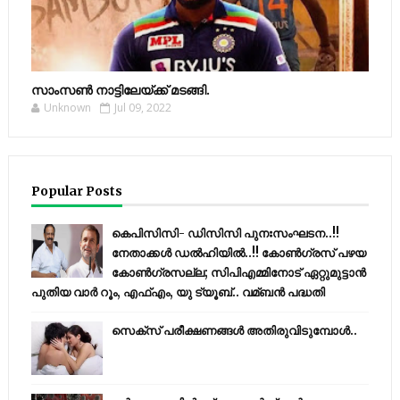
സാംസണ്‍ നാട്ടിലേയ്‌ക്ക് മടങ്ങി.
Unknown
Jul 09, 2022
Popular Posts
കെപിസിസി- ഡിസിസി പുനഃസംഘടന..!!
നേതാക്കൾ ഡൽഹിയിൽ..!! കോണ്‍ഗ്രസ് പഴയ
കോണ്‍ഗ്രസല്ല; സിപിഎമ്മിനോട് ഏറ്റുമുട്ടാന്‍
പുതിയ വാര്‍ റൂം, എഫ്‌എം, യു ട്യൂബ്.. വമ്ബന്‍ പദ്ധതി
സെക്സ് പരീക്ഷണങ്ങൾ അതിരുവിടുമ്പോൾ..