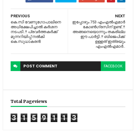
PREVIOUS
NEXT
കെ.സി വേണുഗോപാലിനെ
ഇപ്പോഴും 753 എംഎൽഎമാർ
അധിക്ഷേപിച്ചാൽ കര്‍ശന
കോൺഗ്രസിന് ഉണ്ട്..!!
നടപടി..!! പ്രവർത്തകർക്ക്
അങ്ങനെയൊന്നും തകരില്ല
മുന്നറിയിപ്പ് നൽകി
ഈ പാർട്ടി..!! ബിജെപിക്ക്
കെ.സുധാകരന്‍
ഉള്ളത് ഇത്രയും
എംഎൽഎമാർ..
POST
COMMENT
FACEBOOK
Total Pageviews
3
1
5
9
1
1
3