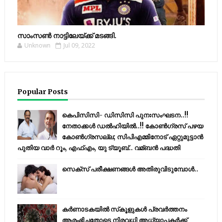
സാംസണ്‍ നാട്ടിലേയ്‌ക്ക് മടങ്ങി.
Unknown
Jul 09, 2022
Popular Posts
കെപിസിസി- ഡിസിസി പുനഃസംഘടന..!!
നേതാക്കൾ ഡൽഹിയിൽ..!! കോണ്‍ഗ്രസ് പഴയ
കോണ്‍ഗ്രസല്ല; സിപിഎമ്മിനോട് ഏറ്റുമുട്ടാന്‍
പുതിയ വാര്‍ റൂം, എഫ്‌എം, യു ട്യൂബ്.. വമ്ബന്‍ പദ്ധതി
സെക്സ് പരീക്ഷണങ്ങൾ അതിരുവിടുമ്പോൾ..
കര്‍ണാടകയില്‍ സ്‌കൂളുകള്‍ പ്രവര്‍ത്തനം
ആരംഭിച്ചതോടെ നിരവധി അധ്യാപകര്‍ക്ക്