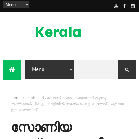
Kerala
News
Feed
kerala news feed is the one of the best
malayalam online news portal in
malaylam
Home
/
Unlabelled
/
സോണിയ അധ്യക്ഷയായി തുടരും..
'തന്ത്രങ്ങള്‍ പിഴച്ചു, പാര്‍ട്ടിയില്‍ സമഗ്ര പൊളിച്ചെഴുത്ത്'.. ചുമതല
ഈ നേതാവിന്..
സോണിയ