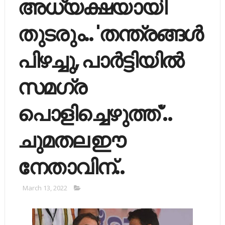
അധ്യക്ഷയായി
തുടരും.. 'തന്ത്രങ്ങള്‍
പിഴച്ചു, പാര്‍ട്ടിയില്‍
സമഗ്ര
പൊളിച്ചെഴുത്ത്'..
ചുമതല ഈ
നേതാവിന്..
March 13, 2022