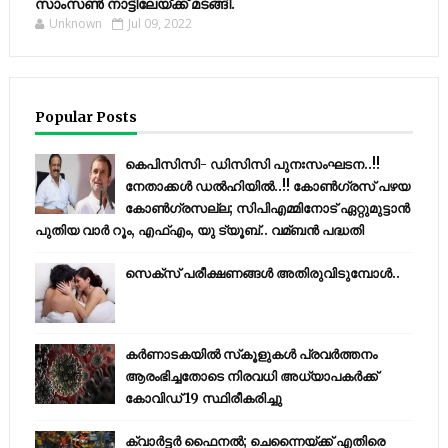
സാംസണ്‍ നാട്ടിലേയ്‌ക്ക് മടങ്ങി.
Unknown
Jul 09, 2022
Popular Posts
കെപിസിസി- ഡിസിസി പുനഃസംഘടന..!!
നേതാക്കൾ ഡൽഹിയിൽ..!! കോണ്‍ഗ്രസ് പഴയ
കോണ്‍ഗ്രസല്ല; സിപിഎമ്മിനോട് ഏറ്റുമുട്ടാന്‍
പുതിയ വാര്‍ റൂം, എഫ്‌എം, യു ട്യൂബ്.. വമ്ബന്‍ പദ്ധതി
സെക്സ് പരീക്ഷണങ്ങൾ അതിരുവിടുമ്പോൾ..
കര്‍ണാടകയില്‍ സ്‌കൂളുകള്‍ പ്രവര്‍ത്തനം
ആരംഭിച്ചതോടെ നിരവധി അധ്യാപകര്‍ക്ക്
കോവിഡ് 19 സ്ഥിരീകരിച്ചു
ക്വാർട്ടർ ഫൈനൽ; ചെന്നൈയ്ക്ക് എതിരെ