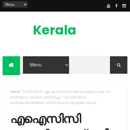
Kerala
News
Feed
kerala news feed is the one of the best
malayalam online news portal in
malaylam
Home
/
Unlabelled
/
എഐസിസി ജനറല്‍ സെക്രട്ടറി കെ സി
വേണുഗോപാലിനെ വിമര്‍ശിച്ചു..!! കോണ്‍ഗ്രസ്
നേതാക്കള്‍ക്കെതിരെ ഡിസിസിയുടെ അച്ചടക്ക നടപടി..
എഐസിസി