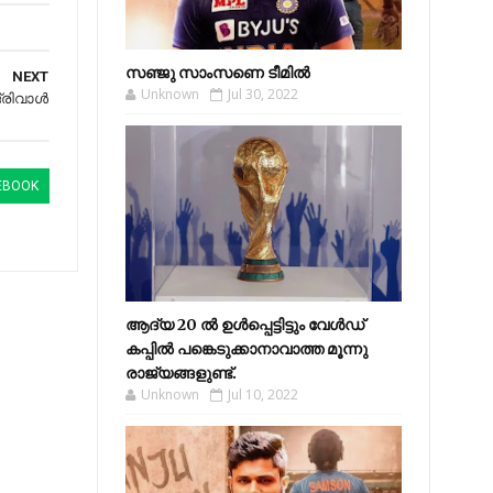
സഞ്ജു സാംസണെ ടീമില്‍
NEXT
Unknown
Jul 30, 2022
‌രിവാൾ
EBOOK
ആദ്യ 20 ല്‍ ഉള്‍പ്പെട്ടിട്ടും വേള്‍ഡ്
കപ്പില്‍ പങ്കെടുക്കാനാവാത്ത മൂന്നു
രാജ്യങ്ങളുണ്ട്.
Unknown
Jul 10, 2022