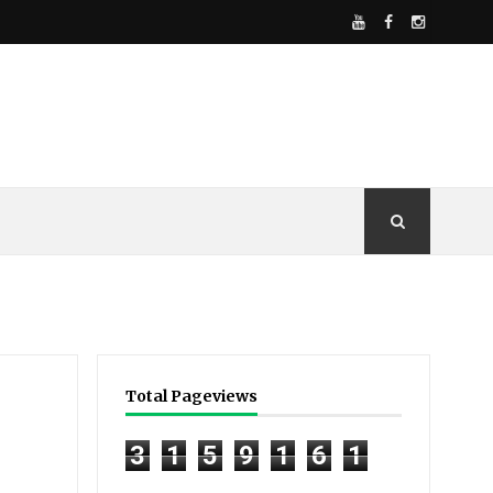
Total Pageviews
3
1
5
9
1
6
1