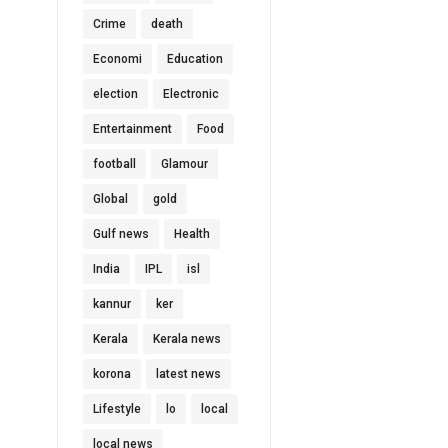
Crime
death
Economi
Education
election
Electronic
Entertainment
Food
football
Glamour
Global
gold
Gulf news
Health
India
IPL
isl
kannur
ker
Kerala
Kerala news
korona
latest news
Lifestyle
lo
local
local news