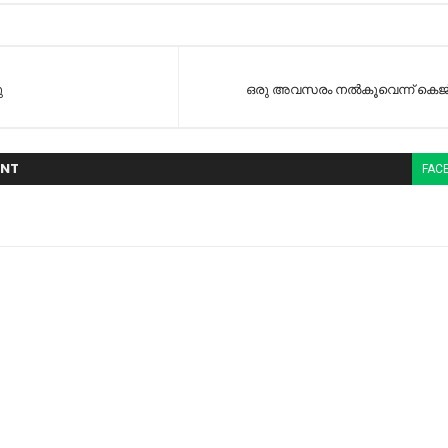
ു
ഒരു അവസരം നല്‍കൂവെന്ന് കെജ്
NT
FAC