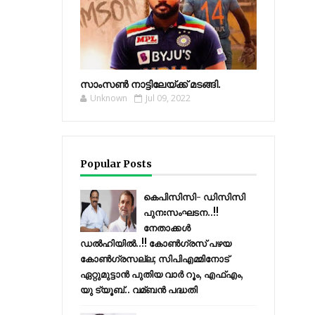
സാംസണ്‍ നാട്ടിലേയ്‌ക്ക് മടങ്ങി.
Unknown
Jul 09, 2022
Popular Posts
കെപിസിസി- ഡിസിസി
പുനഃസംഘടന..!!
നേതാക്കൾ
ഡൽഹിയിൽ..!! കോണ്‍ഗ്രസ് പഴയ
കോണ്‍ഗ്രസല്ല; സിപിഎമ്മിനോട്
ഏറ്റുമുട്ടാന്‍ പുതിയ വാര്‍ റൂം, എഫ്‌എം,
യു ട്യൂബ്.. വമ്ബന്‍ പദ്ധതി