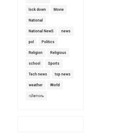
lock down
Movie
National
National NewS
news
pol
Politics
Religion
Religious
school
Sports
Tech news
top news
weather
World
വിനോദം