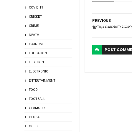
COVID 19
CRICKET
PREVIOUS
CRIME
ഇന്നും ചെന്നൈ തോറ്റ
DEATH
ECONOMI
POST
COMME
EDUCATION
ELECTION
ELECTRONIC
ENTERTAINMENT
FOOD
FOOTBALL
GLAMOUR
GLOBAL
GOLD