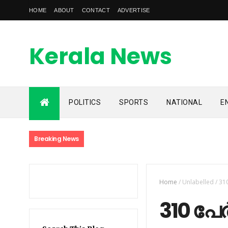
HOME
ABOUT
CONTACT
ADVERTISE
Kerala News
Feed
POLITICS
SPORTS
NATIONAL
E
kerala news feed is the one of the best malayalam online
news portal in malaylam
Breaking News
Home
/
Unlabelled
/
31
310 പേര