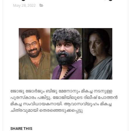
May 28, 2022
ജോജു ജോര്‍ജും ബിജു മേനോനും മികച്ച നടനുള്ള
പുരസ്‌കാരം പങ്കിട്ടു. ജോജിയിലൂടെ ദിലീഷ് പോത്തന്‍
മികച്ച സംവിധായകനായി. ആവാസവ്യൂഹം മികച്ച
ചിത്രവുമായി തെരഞ്ഞെടുക്കപ്പെട്ടു
SHARE THIS