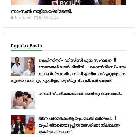
സാംസണ്‍ നാട്ടിലേയ്‌ക്ക് മടങ്ങി.
Unknown
Jul 09, 2022
Popular Posts
കെപിസിസി- ഡിസിസി പുനഃസംഘടന..!!
നേതാക്കൾ ഡൽഹിയിൽ..!! കോണ്‍ഗ്രസ് പഴയ
കോണ്‍ഗ്രസല്ല; സിപിഎമ്മിനോട് ഏറ്റുമുട്ടാന്‍
പുതിയ വാര്‍ റൂം, എഫ്‌എം, യു ട്യൂബ്.. വമ്ബന്‍ പദ്ധതി
സെക്സ് പരീക്ഷണങ്ങൾ അതിരുവിടുമ്പോൾ..
ജിന്ന പരാമര്‍ശം ആയുധമാക്കി ബിജെപി..!!
യുപി തിരഞ്ഞെടുപ്പില്‍ മത്സരിക്കാനില്ലെന്ന്
അഖിലേഷ് യാദവ്..