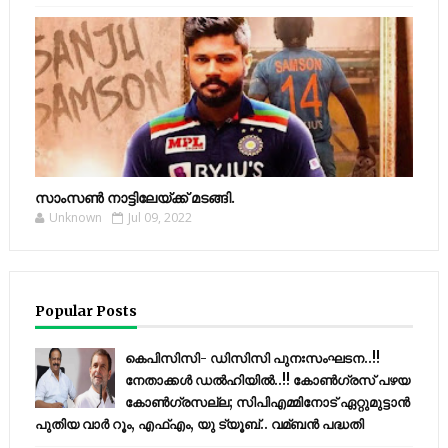
സാംസണ്‍ നാട്ടിലേയ്‌ക്ക് മടങ്ങി.
Unknown
Jul 09, 2022
Popular Posts
കെപിസിസി- ഡിസിസി പുനഃസംഘടന..!!
നേതാക്കൾ ഡൽഹിയിൽ..!! കോണ്‍ഗ്രസ് പഴയ
കോണ്‍ഗ്രസല്ല; സിപിഎമ്മിനോട് ഏറ്റുമുട്ടാന്‍
പുതിയ വാര്‍ റൂം, എഫ്‌എം, യു ട്യൂബ്.. വമ്ബന്‍ പദ്ധതി