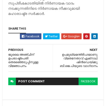
സുപ്രീംകോടതിയില്‍ നിര്‍ണായക വാദം
നടക്കുന്നതിനിടെ നിര്‍ണായക നീക്കവുമായി
മഹാരാഷ്ട്ര സര്‍ക്കാര്‍.
SHARE THIS
Facebook
Twitter
Google+
PREVIOUS
NEXT
ജൂലൈ അഞ്ചിന്
ഉപമുഖ്യമന്ത്രിപദമാണു
ഉപരാഷ്ട്രപതി
വിമതനേതാവ്‌ ഏക്‌നാഥ്‌
തെരഞ്ഞെടുപ്പിനുള്ള
ഷിന്‍ഡെയ്‌ക്കു
വിജ്ഞാപനം
ബി.ജെ.പിയുടെ വാഗ്‌ദാനം
POST
COMMENT
FACEBOOK