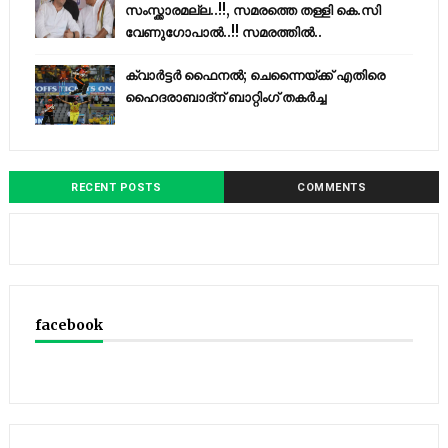
സംസ്ക്കാരമല്ല..!!, സമരത്തെ തള്ളി കെ.സി
വേണുഗോപാൽ..!! സമരത്തിൽ..
ക്വാർട്ടർ ഫൈനൽ; ചെന്നൈയ്ക്ക് എതിരെ
ഹൈദരാബാദ്ന് ബാറ്റിംഗ് തകർച്ച
RECENT POSTS
COMMENTS
facebook