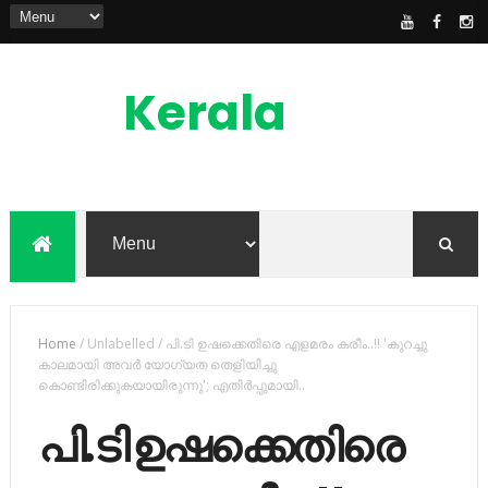
Kerala
News
Feed
kerala news feed is the one of the best
malayalam online news portal in
malaylam
Home
/
Unlabelled
/
പി.ടി ഉഷക്കെതിരെ എളമരം കരീം..!! 'കുറച്ചു
കാലമായി അവര്‍ യോഗ്യത തെളിയിച്ചു
കൊണ്ടിരിക്കുകയായിരുന്നു'; എതിര്‍പ്പുമായി..
പി.ടി ഉഷക്കെതിരെ