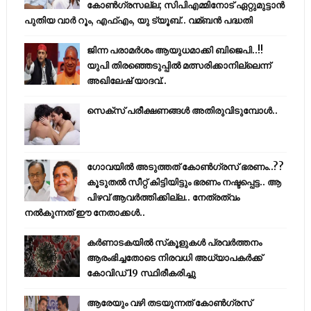
കോണ്‍ഗ്രസല്ല; സിപിഎമ്മിനോട് ഏറ്റുമുട്ടാന്‍
പുതിയ വാര്‍ റൂം, എഫ്‌എം, യു ട്യൂബ്.. വമ്ബന്‍ പദ്ധതി
ജിന്ന പരാമര്‍ശം ആയുധമാക്കി ബിജെപി..!!
യുപി തിരഞ്ഞെടുപ്പില്‍ മത്സരിക്കാനില്ലെന്ന്
അഖിലേഷ് യാദവ്..
സെക്സ് പരീക്ഷണങ്ങൾ അതിരുവിടുമ്പോൾ..
ഗോവയിൽ അടുത്തത് കോൺഗ്രസ് ഭരണം..??
കൂടുതൽ സീറ്റ് കിട്ടിയിട്ടും ഭരണം നഷ്ടപ്പെട്ട.. ആ
പിഴവ് ആവർത്തിക്കില്ല.. നേത്രത്വം
നൽകുന്നത് ഈ നേതാക്കൾ..
കര്‍ണാടകയില്‍ സ്‌കൂളുകള്‍ പ്രവര്‍ത്തനം
ആരംഭിച്ചതോടെ നിരവധി അധ്യാപകര്‍ക്ക്
കോവിഡ് 19 സ്ഥിരീകരിച്ചു
ആരേയും വഴി തടയുന്നത് കോണ്‍ഗ്രസ്