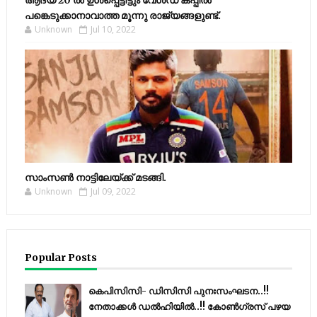
ആദ്യ 20 ല്‍ ഉള്‍പ്പെട്ടിട്ടും വേള്‍ഡ് കപ്പില്‍
പങ്കെടുക്കാനാവാത്ത മൂന്നു രാജ്യങ്ങളുണ്ട്.
Unknown
Jul 10, 2022
സാംസണ്‍ നാട്ടിലേയ്‌ക്ക് മടങ്ങി.
Unknown
Jul 09, 2022
Popular Posts
കെപിസിസി- ഡിസിസി പുനഃസംഘടന..!!
നേതാക്കൾ ഡൽഹിയിൽ..!! കോണ്‍ഗ്രസ് പഴയ