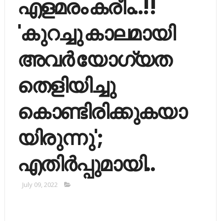
എളമരം കരീം..!!
'കുറച്ചു കാലമായി
അവര്‍ യോഗ്യത
തെളിയിച്ചു
കൊണ്ടിരിക്കുകയാ
യിരുന്നു';
എതിര്‍പ്പുമായി..
July 09, 2022