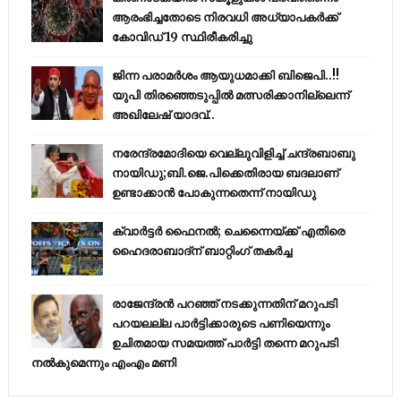
ആരംഭിച്ചതോടെ നിരവധി അധ്യാപകര്‍ക്ക്
കോവിഡ് 19 സ്ഥിരീകരിച്ചു
ജിന്ന പരാമര്‍ശം ആയുധമാക്കി ബിജെപി..!!
യുപി തിരഞ്ഞെടുപ്പില്‍ മത്സരിക്കാനില്ലെന്ന്
അഖിലേഷ് യാദവ്..
നരേന്ദ്രമോദിയെ വെല്ലുവിളിച്ച് ചന്ദ്രബാബു
നായിഡു;ബി.ജെ.പിക്കെതിരായ ബദലാണ്
ഉണ്ടാക്കാന്‍ പോകുന്നതെന്ന് നായിഡു
ക്വാർട്ടർ ഫൈനൽ; ചെന്നൈയ്ക്ക് എതിരെ
ഹൈദരാബാദ്ന് ബാറ്റിംഗ് തകർച്ച
രാജേന്ദ്രന്‍ പറഞ്ഞ് നടക്കുന്നതിന് മറുപടി
പറയലല്ല പാര്‍ട്ടിക്കാരുടെ പണിയെന്നും
ഉചിതമായ സമയത്ത് പാര്‍ട്ടി തന്നെ മറുപടി
നല്‍കുമെന്നും എംഎം മണി