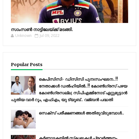
സാംസണ്‍ നാട്ടിലേയ്‌ക്ക് മടങ്ങി.
Unknown
Jul 09, 2022
Popular Posts
കെപിസിസി- ഡിസിസി പുനഃസംഘടന..!!
നേതാക്കൾ ഡൽഹിയിൽ..!! കോണ്‍ഗ്രസ് പഴയ
കോണ്‍ഗ്രസല്ല; സിപിഎമ്മിനോട് ഏറ്റുമുട്ടാന്‍
പുതിയ വാര്‍ റൂം, എഫ്‌എം, യു ട്യൂബ്.. വമ്ബന്‍ പദ്ധതി
സെക്സ് പരീക്ഷണങ്ങൾ അതിരുവിടുമ്പോൾ..
കര്‍ണാടകയില്‍ സ്‌കൂളുകള്‍ പ്രവര്‍ത്തനം