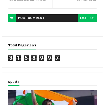
POST
COMMENT
FACEBOOK
Total Pageviews
3
1
5
8
9
9
7
sports