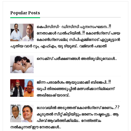
Popular Posts
കെപിസിസി- ഡിസിസി പുനഃസംഘടന..!!
നേതാക്കൾ ഡൽഹിയിൽ..!! കോണ്‍ഗ്രസ് പഴയ
കോണ്‍ഗ്രസല്ല; സിപിഎമ്മിനോട് ഏറ്റുമുട്ടാന്‍
പുതിയ വാര്‍ റൂം, എഫ്‌എം, യു ട്യൂബ്.. വമ്ബന്‍ പദ്ധതി
സെക്സ് പരീക്ഷണങ്ങൾ അതിരുവിടുമ്പോൾ..
ജിന്ന പരാമര്‍ശം ആയുധമാക്കി ബിജെപി..!!
യുപി തിരഞ്ഞെടുപ്പില്‍ മത്സരിക്കാനില്ലെന്ന്
അഖിലേഷ് യാദവ്..
ഗോവയിൽ അടുത്തത് കോൺഗ്രസ് ഭരണം..??
കൂടുതൽ സീറ്റ് കിട്ടിയിട്ടും ഭരണം നഷ്ടപ്പെട്ട.. ആ
പിഴവ് ആവർത്തിക്കില്ല.. നേത്രത്വം
നൽകുന്നത് ഈ നേതാക്കൾ..