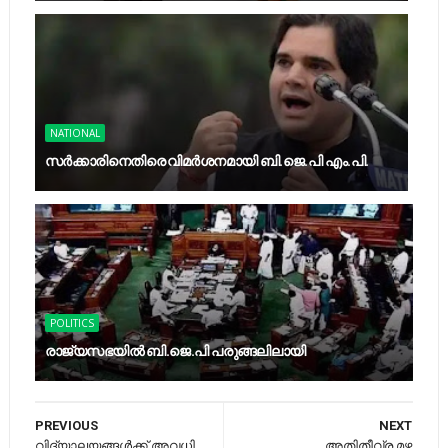
NATIONAL
സര്‍ക്കാരിനെതിരെ വിമര്‍ശനമായി ബി.ജെ.പി എം.പി.
POLITICS
രാജ്യസഭയില്‍ ബി.ജെ.പി പരുങ്ങലിലായി
PREVIOUS
NEXT
വിദ്യാലയങ്ങള്‍ക്ക് അവധി
അതിതീവ്ര മഴ