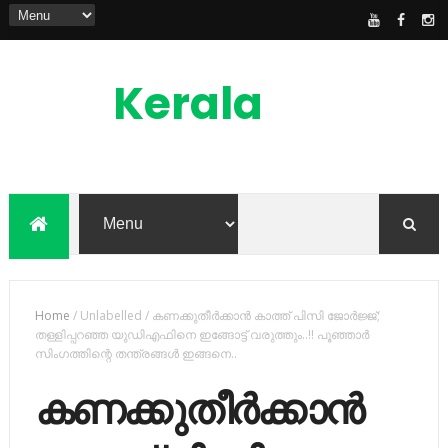
Kerala
News
Feed
kerala news feed is the one of the best
malayalam online news portal in
malaylam
Home
/
Unlabelled
/
കണക്കുതീര്‍ക്കാന്‍ കാത്ത് പിസി ജോര്‍ജ്ജ്;
തള്ളിപ്പറഞ്ഞ യുഡിഎഫിനെ ഇങ്ങോട്ട് വരുത്തും..!! പൂഞ്ഞാർ
സിംഗത്തിന്റെ തന്ത്രങ്ങള്‍ ഇങ്ങനെ..
കണക്കുതീര്‍ക്കാന്‍