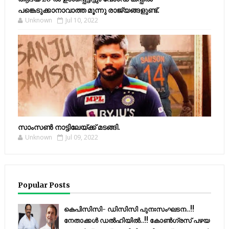
പങ്കെടുക്കാനാവാത്ത മൂന്നു രാജ്യങ്ങളുണ്ട്.
Unknown
Jul 10, 2022
സാംസണ്‍ നാട്ടിലേയ്‌ക്ക് മടങ്ങി.
Unknown
Jul 09, 2022
Popular Posts
കെപിസിസി- ഡിസിസി പുനഃസംഘടന..!!
നേതാക്കൾ ഡൽഹിയിൽ..!! കോണ്‍ഗ്രസ് പഴയ