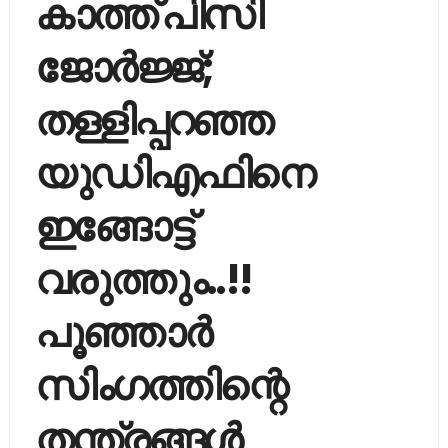
കാത്ത് പിസി
ജോര്‍ജ്ജ്;
തള്ളിപ്പറഞ്ഞ
യുഡിഎഫിനെ
ഇങ്ങോട്ട്
വരുത്തും..!!
പൂഞ്ഞാർ
സിംഗത്തിന്റെ
തന്ത്രങ്ങള്‍