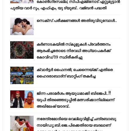
കോണ്‍ഗ്രസല്ല; സിപിഎമ്മിനോട് ഏറ്റുമുട്ടാന്‍
പുതിയ വാര്‍ റൂം, എഫ്‌എം, യു ട്യൂബ്.. വമ്ബന്‍ പദ്ധതി
സെക്സ് പരീക്ഷണങ്ങൾ അതിരുവിടുമ്പോൾ..
കര്‍ണാടകയില്‍ സ്‌കൂളുകള്‍ പ്രവര്‍ത്തനം
ആരംഭിച്ചതോടെ നിരവധി അധ്യാപകര്‍ക്ക്
കോവിഡ് 19 സ്ഥിരീകരിച്ചു
ക്വാർട്ടർ ഫൈനൽ; ചെന്നൈയ്ക്ക് എതിരെ
ഹൈദരാബാദ്ന് ബാറ്റിംഗ് തകർച്ച
ജിന്ന പരാമര്‍ശം ആയുധമാക്കി ബിജെപി..!!
യുപി തിരഞ്ഞെടുപ്പില്‍ മത്സരിക്കാനില്ലെന്ന്
അഖിലേഷ് യാദവ്..
നരേന്ദ്രമോദിയെ വെല്ലുവിളിച്ച് ചന്ദ്രബാബു
നായിഡു;ബി.ജെ.പിക്കെതിരായ ബദലാണ്