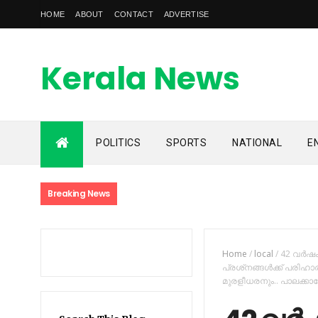
HOME
ABOUT
CONTACT
ADVERTISE
Kerala News
Feed
POLITICS
SPORTS
NATIONAL
E
kerala news feed is the one of the best malayalam online
news portal in malaylam
Breaking News
Home
/
local
/
42 വര്‍ഷ
പ്രശ്‌നങ്ങള്‍ക്ക് പരിഹ
മുരളീധരനും.. പാലക്കാട്ടേക