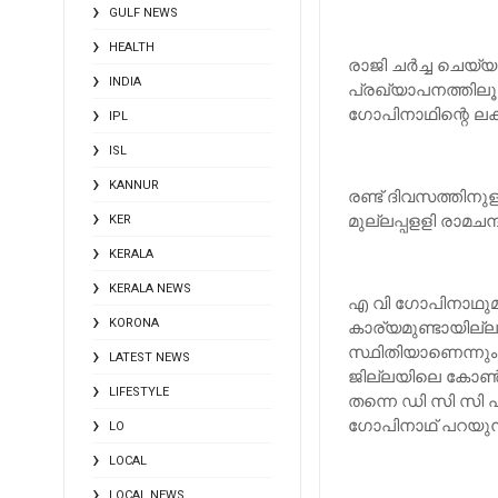
GULF NEWS
HEALTH
രാജി ചര്‍ച്ച ചെയ്
INDIA
പ്രഖ്യാപനത്തിലൂട
ഗോപിനാഥിന്റെ ലക്
IPL
ISL
KANNUR
രണ്ട് ദിവസത്തിനുള
മുല്ലപ്പളളി രാമചന്
KER
KERALA
KERALA NEWS
എ വി ഗോപിനാഥുമായ
KORONA
കാര്യമുണ്ടായില്ല. 
സ്ഥിതിയാണെന്നും
LATEST NEWS
ജില്ലയിലെ കോണ്
LIFESTYLE
തന്നെ ഡി സി സി പ
ഗോപിനാഥ് പറയുന്
LO
LOCAL
LOCAL NEWS