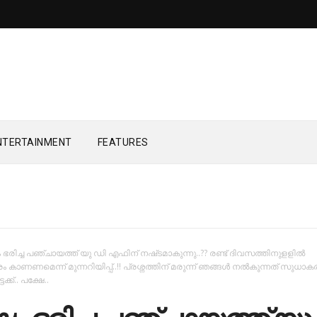
NTERTAINMENT
FEATURES
ം ഭരിച്ച പഞ്ചായത്ത് യു ഡി എഫിന് നഷ്‌ടമാകുന്നു..?? രണ്ട് ദിവസത്തിനുളളില്‍
ാരം കാണണമെന്ന് മുന്നറിയിപ്പ്..!! പ്രശ്നത്തിന് മരുന്ന് ഞങ്ങൾ നൽകുന്നത് സുധാ
്ക്.. പക്ഷേ..