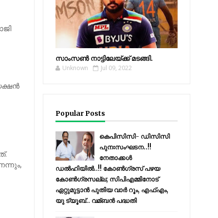
ാജി
സാംസണ്‍ നാട്ടിലേയ്‌ക്ക് മടങ്ങി.
Unknown
Jul 09, 2022
ക്ഷന്‍
Popular Posts
കെപിസിസി- ഡിസിസി
പുനഃസംഘടന..!!
്.
നേതാക്കൾ
്നും,
ഡൽഹിയിൽ..!! കോണ്‍ഗ്രസ് പഴയ
കോണ്‍ഗ്രസല്ല; സിപിഎമ്മിനോട്
ഏറ്റുമുട്ടാന്‍ പുതിയ വാര്‍ റൂം, എഫ്‌എം,
യു ട്യൂബ്.. വമ്ബന്‍ പദ്ധതി