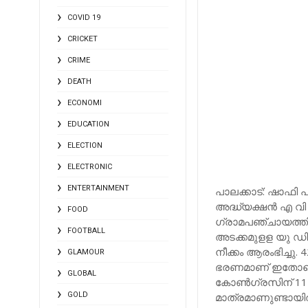
COVID 19
CRICKET
CRIME
DEATH
ECONOMI
EDUCATION
ELECTION
ELECTRONIC
ENTERTAINMENT
പാലക്കാട്: ഷാഫി പ
അദ്ധ്യക്ഷന്‍ എ വ
FOOD
ഗ്രാമപഞ്ചായത്തി
FOOTBALL
അടക്കമുളള യു ഡി 
നീക്കം ആരംഭിച്ചു
GLAMOUR
ഭരണമാണ് ഇതോടെ ഒ
GLOBAL
കോണ്‍ഗ്രസിന് 11
GOLD
മാത്രമാണുണ്ടായിര