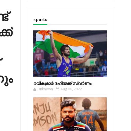
ട്
sports
്ക്
ും
രവികുമാര്‍ ദഹിയക്ക് സ്വര്‍ണം
Unknown
Aug 06, 2022