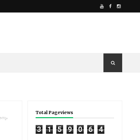
Total Pageviews
കരനും
3
1
5
9
0
6
4