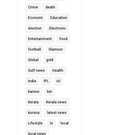
Crime
death
Economi
Education
election
Electronic
Entertainment
Food
football
Glamour
Global
gold
Gulf news
Health
India
IPL
isl
kannur
ker
Kerala
Kerala news
korona
latest news
Lifestyle
lo
local
local news