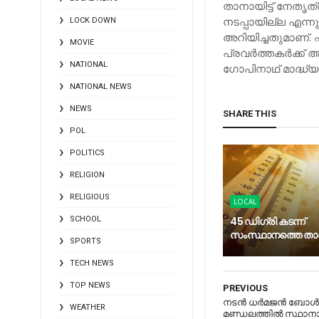
താനായിട്ട് നേതൃത
നടപ്പായില്ല എന്നുമ
LOCK DOWN
അറിയിച്ചതുമാണ്. എ
MOVIE
പ്രവര്‍ത്തകര്‍ക്ക്
NATIONAL
ഗോപിനാഥ് മാദ്ധ്യ
NATIONAL NEWS
NEWS
SHARE THIS
POL
POLITICS
RELIGION
RELIGIOUS
LOCAL
SCHOOL
45 ഡിഗ്രി കടന്ന്
സംസ്ഥാനത്തെ ത
SPORTS
TECH NEWS
TOP NEWS
PREVIOUS
നടന്‍ ധര്‍മജന്‍ ബോള്
WEATHER
മണ്ഡലത്തില്‍ സ്ഥാനാ