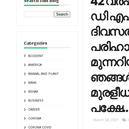
42 വര്‍
Search This Blog
ഡി എഫിന
ദിവസത്ത
പരിഹാ
Categories
മുന്നറിയ
ACCIDENT
AMERICA
ഞങ്ങൾ
ANIMAL AND PLANT
BANK
മുരളീധര
BEHAR
BUSINESS
പക്ഷേ..
CAREER
CORONA
March 04, 2021
CORONA COVID