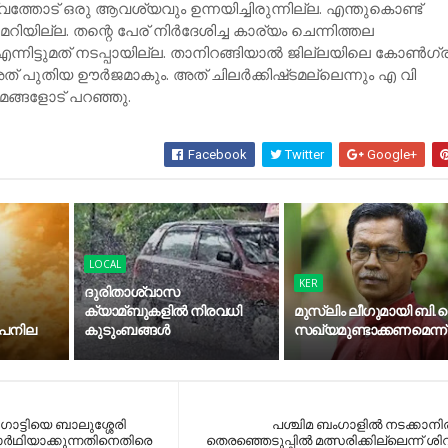
്വത്തോട് ഒരു ആവശ്യവും ഉന്നയിച്ചിരുന്നില്ല. എന്തുകൊണ്ട്
റിയില്ല. തന്റെ പേര് നിര്‍ദേശിച്ച കാര്യം ചെന്നിത്തല
ന്നിട്ടുമത് നടപ്പായില്ല. താനിറങ്ങിയാല്‍ ജില്ലയിലെ കോണ്‍ഗ്
 അത് പുതിയ ഊര്‍ജമാകും. അത് ചിലര്‍ക്കിഷ്‌ടമല്ലെന്നും എ വി
മങ്ങളോട് പറഞ്ഞു.
Facebook
Twitter
Google+
LOCAL
KER
ദുരിതാശ്വാസ
ക്യാമ്ബുകളിൽ നിരവധി
മുസ്‍ലിം ലീഗുമായി ബി.ജ
ാപനില
കുടുംബങ്ങൾ
സഖ്യമുണ്ടാക്കണമെന്ന്
‍ഗാട്ടിയെ ബാലുശ്ശേരി
പശ്ചിമ ബംഗാളില്‍ നടക്കാനിരി
ര്‍ഥിയാക്കുന്നതിനെതിരെ
തെരഞ്ഞെടുപ്പില്‍ മത്സരിക്കില്ലെന്ന്​ 