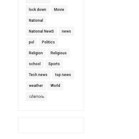
lock down
Movie
National
National NewS
news
pol
Politics
Religion
Religious
school
Sports
Tech news
top news
weather
World
വിനോദം