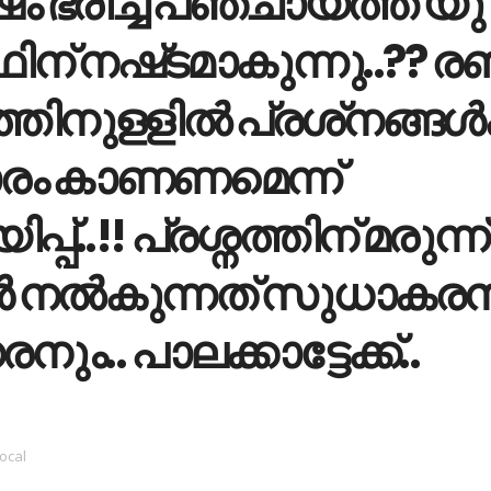
ഷം ഭരിച്ച പഞ്ചായത്ത് യു
് നഷ്‌ടമാകുന്നു..?? രണ്
ിനുളളില്‍ പ്രശ്‌നങ്ങള്‍ക
രം കാണണമെന്ന്
ിപ്പ്..!! പ്രശ്നത്തിന് മരുന്ന്
 നൽകുന്നത് സുധാകരന
നും.. പാലക്കാട്ടേക്ക്..
local