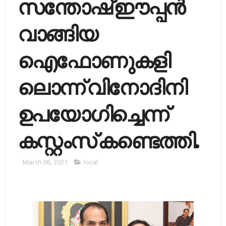
സന്തോഷ് ഈപ്പന്‍
വാങ്ങിയ
ഐഫോണുകളി
ലൊന്ന് വിനോദിനി
ഉപയോഗിച്ചെന്ന്
കസ്റ്റംസ് കണ്ടെത്തി.
March 06, 2021
local