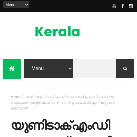
Kerala
News
Feed
kerala news feed is the one of the best
malayalam online news portal in
malaylam
Home
/
local
/
യുണിടാക് എംഡി സന്തോഷ് ഈപ്പന്‍ വാങ്ങിയ
ഐഫോണുകളിലൊന്ന് വിനോദിനി ഉപയോഗിച്ചെന്ന് കസ്റ്റംസ്
കണ്ടെത്തി.
യുണിടാക് എംഡി