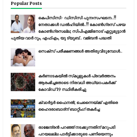
Popular Posts
കെപിസിസി- ഡിസിസി പുനഃസംഘടന..!!
നേതാക്കൾ ഡൽഹിയിൽ..!! കോണ്‍ഗ്രസ് പഴയ
കോണ്‍ഗ്രസല്ല; സിപിഎമ്മിനോട് ഏറ്റുമുട്ടാന്‍
പുതിയ വാര്‍ റൂം, എഫ്‌എം, യു ട്യൂബ്.. വമ്ബന്‍ പദ്ധതി
സെക്സ് പരീക്ഷണങ്ങൾ അതിരുവിടുമ്പോൾ..
കര്‍ണാടകയില്‍ സ്‌കൂളുകള്‍ പ്രവര്‍ത്തനം
ആരംഭിച്ചതോടെ നിരവധി അധ്യാപകര്‍ക്ക്
കോവിഡ് 19 സ്ഥിരീകരിച്ചു
ക്വാർട്ടർ ഫൈനൽ; ചെന്നൈയ്ക്ക് എതിരെ
ഹൈദരാബാദ്ന് ബാറ്റിംഗ് തകർച്ച
രാജേന്ദ്രന്‍ പറഞ്ഞ് നടക്കുന്നതിന് മറുപടി
പറയലല്ല പാര്‍ട്ടിക്കാരുടെ പണിയെന്നും