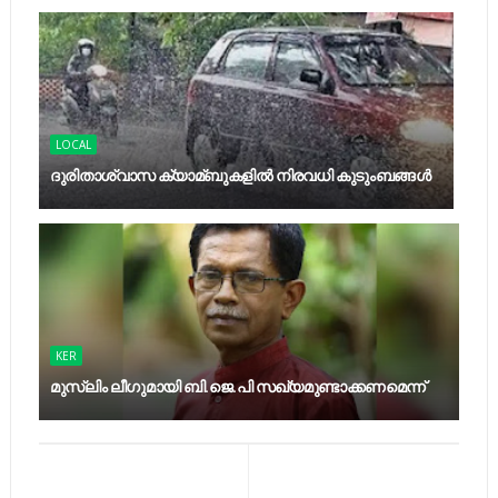
LOCAL
ദുരിതാശ്വാസ ക്യാമ്ബുകളിൽ നിരവധി കുടുംബങ്ങൾ
KER
മുസ്‍ലിം ലീഗുമായി ബി.ജെ.പി സഖ്യമുണ്ടാക്കണമെന്ന്