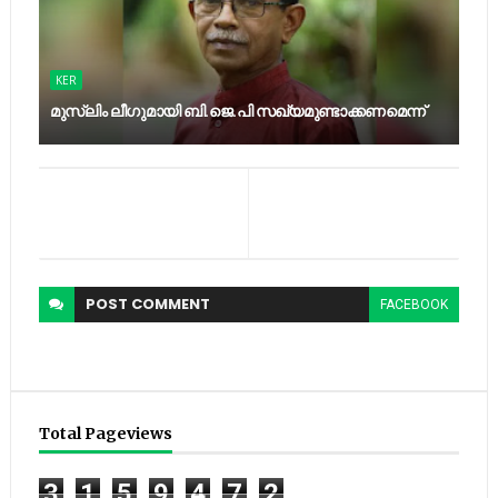
KER
മുസ്‍ലിം ലീഗുമായി ബി.ജെ.പി സഖ്യമുണ്ടാക്കണമെന്ന്
POST
COMMENT
FACEBOOK
Total Pageviews
3
1
5
9
4
7
2