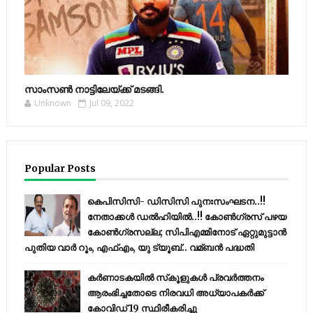
സാംസണ്‍ നാട്ടിലേയ്‌ക്ക് മടങ്ങി.
Unknown
Jul 09, 2022
Popular Posts
കെപിസിസി- ഡിസിസി പുനഃസംഘടന..!!
നേതാക്കൾ ഡൽഹിയിൽ..!! കോണ്‍ഗ്രസ് പഴയ
കോണ്‍ഗ്രസല്ല; സിപിഎമ്മിനോട് ഏറ്റുമുട്ടാന്‍
പുതിയ വാര്‍ റൂം, എഫ്‌എം, യു ട്യൂബ്.. വമ്ബന്‍ പദ്ധതി
കര്‍ണാടകയില്‍ സ്‌കൂളുകള്‍ പ്രവര്‍ത്തനം
ആരംഭിച്ചതോടെ നിരവധി അധ്യാപകര്‍ക്ക്
കോവിഡ് 19 സ്ഥിരീകരിച്ചു