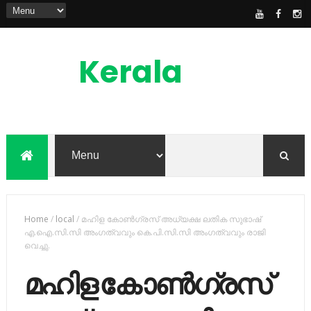
Kerala
News
Feed
kerala news feed is the one of the best
malayalam online news portal in
malaylam
Home
/
local
/
മഹിള കോണ്‍ഗ്രസ് അധ്യക്ഷ ലതിക സുഭാഷ്
എ.ഐ.സി.സി അംഗത്വവും കെ.പി.സി.സി അംഗത്വവും രാജി
വെച്ചു.
മഹിള കോണ്‍ഗ്രസ്