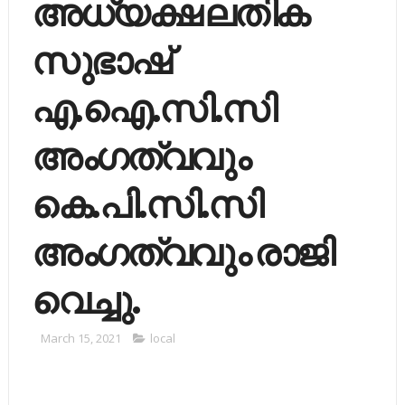
അധ്യക്ഷ ലതിക
സുഭാഷ്
എ.ഐ.സി.സി
അംഗത്വവും
കെ.പി.സി.സി
അംഗത്വവും രാജി
വെച്ചു.
March 15, 2021
local