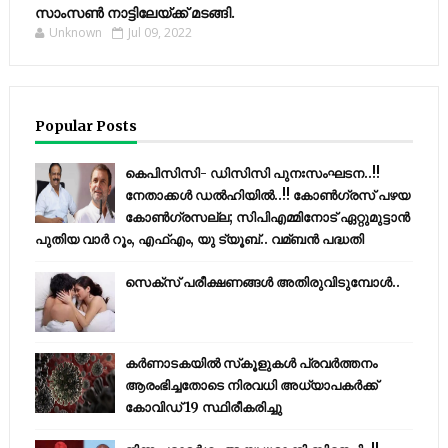
സാംസണ്‍ നാട്ടിലേയ്‌ക്ക് മടങ്ങി.
Unknown
Jul 09, 2022
Popular Posts
കെപിസിസി- ഡിസിസി പുനഃസംഘടന..!!
നേതാക്കൾ ഡൽഹിയിൽ..!! കോണ്‍ഗ്രസ് പഴയ
കോണ്‍ഗ്രസല്ല; സിപിഎമ്മിനോട് ഏറ്റുമുട്ടാന്‍
പുതിയ വാര്‍ റൂം, എഫ്‌എം, യു ട്യൂബ്.. വമ്ബന്‍ പദ്ധതി
സെക്സ് പരീക്ഷണങ്ങൾ അതിരുവിടുമ്പോൾ..
കര്‍ണാടകയില്‍ സ്‌കൂളുകള്‍ പ്രവര്‍ത്തനം
ആരംഭിച്ചതോടെ നിരവധി അധ്യാപകര്‍ക്ക്
കോവിഡ് 19 സ്ഥിരീകരിച്ചു