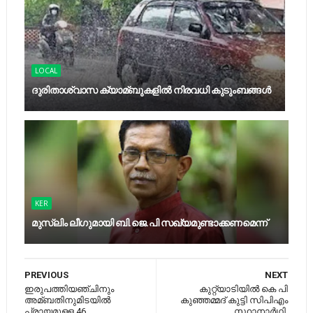
LOCAL
ദുരിതാശ്വാസ ക്യാമ്ബുകളിൽ നിരവധി കുടുംബങ്ങൾ
KER
മുസ്‍ലിം ലീഗുമായി ബി.ജെ.പി സഖ്യമുണ്ടാക്കണമെന്ന്
PREVIOUS
NEXT
ഇരുപത്തിയഞ്ചിനും
കുറ്റ്യാടിയില്‍ കെ പി
അമ്ബതിനുമിടയില്‍
കുഞ്ഞമ്മദ് കുട്ടി സിപിഎം
പ്രായമുള്ള 46
സ്ഥാനാര്‍ഥി.