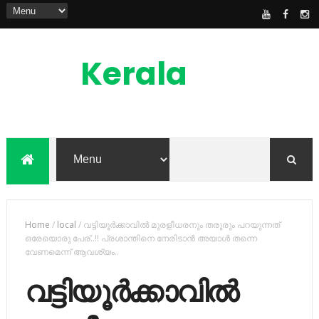
Kerala
News
Feed
kerala news feed is the one of the best
malayalam online news portal in
malaylam
Home
/
local
/
വട്ടിയൂര്‍ക്കാവില്‍ മുരളീധരനും തരൂരും പറയുന്നത്
ഒരേയൊരു പേര്..!! പ്രശാന്തിനെ നേരിടാന്‍ അയാള്‍ തന്നെ
വേണമെന്ന് ആവശ്യം..
വട്ടിയൂര്‍ക്കാവില്‍