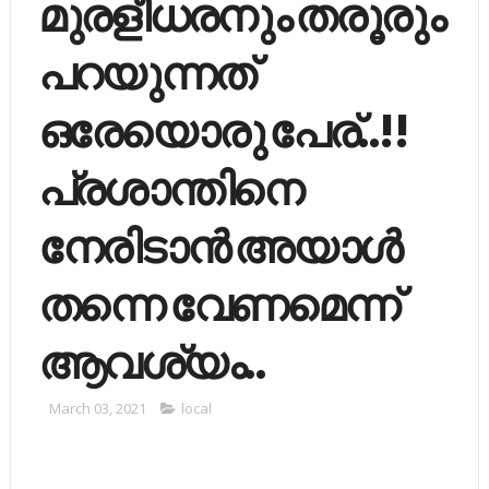
മുരളീധരനും തരൂരും
പറയുന്നത്
ഒരേയൊരു പേര്..!!
പ്രശാന്തിനെ
നേരിടാന്‍ അയാള്‍
തന്നെ വേണമെന്ന്
ആവശ്യം..
March 03, 2021
local