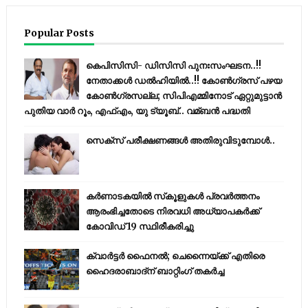
Popular Posts
കെപിസിസി- ഡിസിസി പുനഃസംഘടന..!!
നേതാക്കൾ ഡൽഹിയിൽ..!! കോണ്‍ഗ്രസ് പഴയ
കോണ്‍ഗ്രസല്ല; സിപിഎമ്മിനോട് ഏറ്റുമുട്ടാന്‍
പുതിയ വാര്‍ റൂം, എഫ്‌എം, യു ട്യൂബ്.. വമ്ബന്‍ പദ്ധതി
സെക്സ് പരീക്ഷണങ്ങൾ അതിരുവിടുമ്പോൾ..
കര്‍ണാടകയില്‍ സ്‌കൂളുകള്‍ പ്രവര്‍ത്തനം
ആരംഭിച്ചതോടെ നിരവധി അധ്യാപകര്‍ക്ക്
കോവിഡ് 19 സ്ഥിരീകരിച്ചു
ക്വാർട്ടർ ഫൈനൽ; ചെന്നൈയ്ക്ക് എതിരെ
ഹൈദരാബാദ്ന് ബാറ്റിംഗ് തകർച്ച