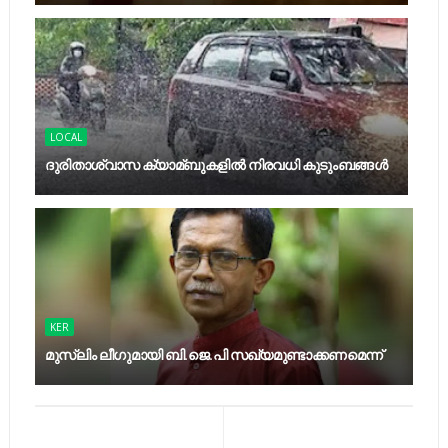
LOCAL
ദുരിതാശ്വാസ ക്യാമ്ബുകളിൽ നിരവധി കുടുംബങ്ങൾ
KER
മുസ്‍ലിം ലീഗുമായി ബി.ജെ.പി സഖ്യമുണ്ടാക്കണമെന്ന്