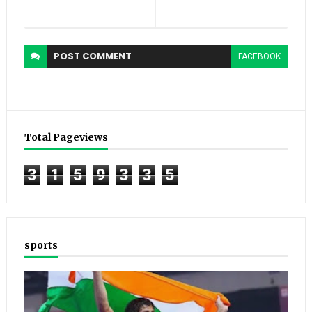
POST
COMMENT
FACEBOOK
Total Pageviews
3
1
5
9
3
3
5
sports