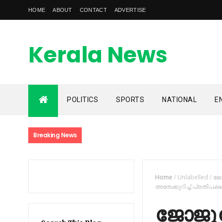
HOME
ABOUT
CONTACT
ADVERTISE
Kerala News
Feed
POLITICS
SPORTS
NATIONAL
E
kerala news feed is the one of the best malayalam online
news portal in malaylam
Breaking News
Home
/
Unlabelled
/
ജോ
അതേക്കുറിച്ച്‌ പ്രതിപ
ജോജു 