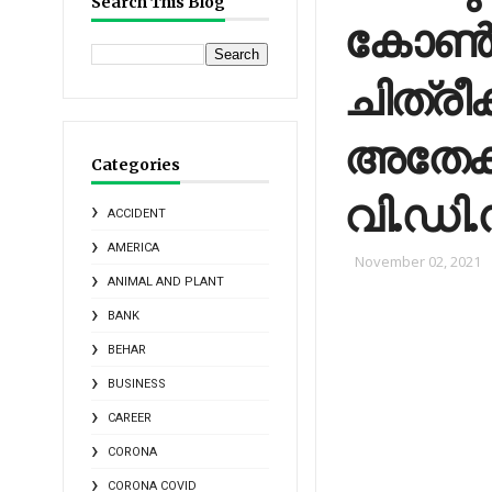
Search This Blog
കോണ്‍
ചിത്രീ
അതേക്കു
Categories
വി.ഡി
ACCIDENT
AMERICA
November 02, 2021
ANIMAL AND PLANT
BANK
BEHAR
BUSINESS
CAREER
CORONA
CORONA COVID