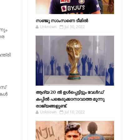
സഞ്ജു സാംസണെ ടീമില്‍
Unknown
Jul 30, 2022
നും
തര
്ത്രി
ീസ്
ആദ്യ 20 ല്‍ ഉള്‍പ്പെട്ടിട്ടും വേള്‍ഡ്
കള്‍
കപ്പില്‍ പങ്കെടുക്കാനാവാത്ത മൂന്നു
രാജ്യങ്ങളുണ്ട്.
Unknown
Jul 10, 2022