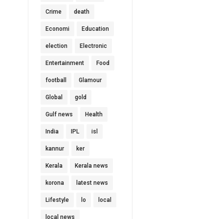
Crime
death
Economi
Education
election
Electronic
Entertainment
Food
football
Glamour
Global
gold
Gulf news
Health
India
IPL
isl
kannur
ker
Kerala
Kerala news
korona
latest news
Lifestyle
lo
local
local news