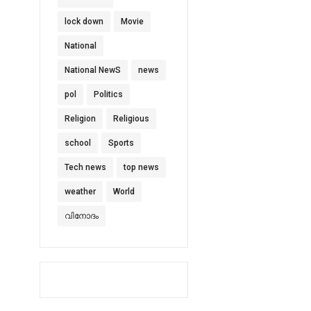
lock down
Movie
National
National NewS
news
pol
Politics
Religion
Religious
school
Sports
Tech news
top news
weather
World
വിനോദം