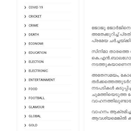
COVID 19
CRICKET
CRIME
ജോജു ജോര്‍ജിനെ ക
അതേക്കുറിച്ച്‌ പ
DEATH
പ്രമേയ ചര്‍ച്ചയ്ക
ECONOMI
സിനിമാ താരത്തെ 
EDUCATION
കെ.എന്‍.ബാലഗോപാല
ELECTION
നടത്തുകയാണെന്നും 
ELECTRONIC
അതേസമയം, കോണ്‍
ENTERTAINMENT
തര്‍ക്കത്തെത്തുടര
നടപടികള്‍ കടുപ്പി
FOOD
ചുമത്തിയെടുത്ത ക
FOOTBALL
വാഹനത്തിലുണ്ടായി
GLAMOUR
വാഹനം ആക്രമിച്ച
GLOBAL
ആവശ്യമെങ്കില്‍ കൂ
GOLD