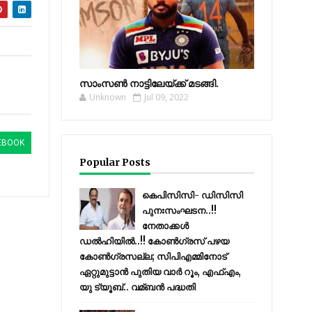
സാംസണ്‍ നാട്ടിലേയ്‌ക്ക് മടങ്ങി.
Unknown
Jul 09, 2022
EBOOK
Popular Posts
കെപിസിസി- ഡിസിസി
പുനഃസംഘടന..!!
നേതാക്കൾ
ഡൽഹിയിൽ..!! കോണ്‍ഗ്രസ് പഴയ
കോണ്‍ഗ്രസല്ല; സിപിഎമ്മിനോട്
ഏറ്റുമുട്ടാന്‍ പുതിയ വാര്‍ റൂം, എഫ്‌എം,
യു ട്യൂബ്.. വമ്ബന്‍ പദ്ധതി