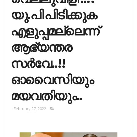
യു.പി പിടിക്കുക
എളുപ്പമല്ലെന്ന്
ആഭ്യന്തര
സർവേ..!!
ഓവൈസിയും
മയവതിയും..
February 27, 2022