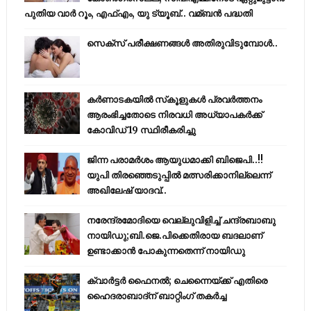
പുതിയ വാര്‍ റൂം, എഫ്‌എം, യു ട്യൂബ്.. വമ്ബന്‍ പദ്ധതി
സെക്സ് പരീക്ഷണങ്ങൾ അതിരുവിടുമ്പോൾ..
കര്‍ണാടകയില്‍ സ്‌കൂളുകള്‍ പ്രവര്‍ത്തനം
ആരംഭിച്ചതോടെ നിരവധി അധ്യാപകര്‍ക്ക്
കോവിഡ് 19 സ്ഥിരീകരിച്ചു
ജിന്ന പരാമര്‍ശം ആയുധമാക്കി ബിജെപി..!!
യുപി തിരഞ്ഞെടുപ്പില്‍ മത്സരിക്കാനില്ലെന്ന്
അഖിലേഷ് യാദവ്..
നരേന്ദ്രമോദിയെ വെല്ലുവിളിച്ച് ചന്ദ്രബാബു
നായിഡു;ബി.ജെ.പിക്കെതിരായ ബദലാണ്
ഉണ്ടാക്കാന്‍ പോകുന്നതെന്ന് നായിഡു
ക്വാർട്ടർ ഫൈനൽ; ചെന്നൈയ്ക്ക് എതിരെ
ഹൈദരാബാദ്ന് ബാറ്റിംഗ് തകർച്ച