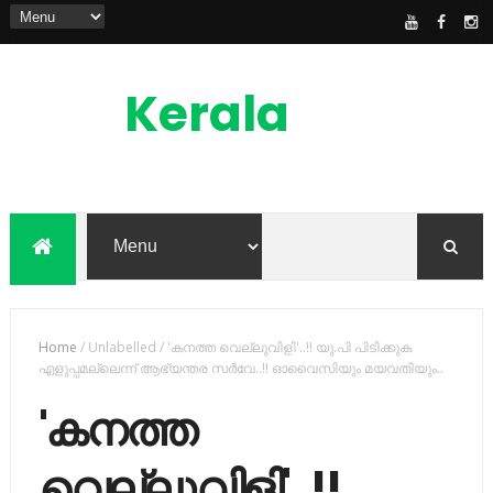
Kerala
News
Feed
kerala news feed is the one of the best
malayalam online news portal in
malaylam
Home
/
Unlabelled
/
'കനത്ത വെല്ലുവിളി'..!! യു.പി പിടിക്കുക
എളുപ്പമല്ലെന്ന് ആഭ്യന്തര സർവേ..!! ഓവൈസിയും മയവതിയും..
'കനത്ത
വെല്ലുവിളി'..!!