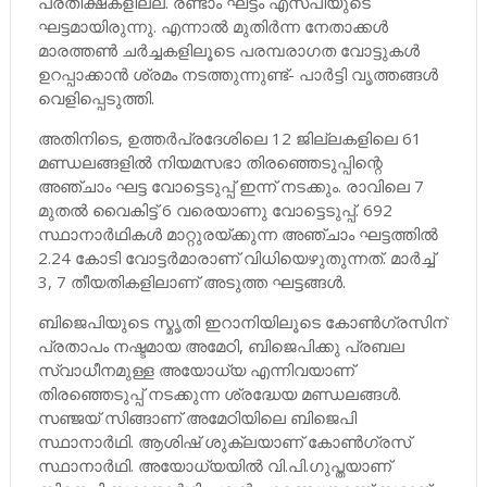
പ്രതീക്ഷകളില്ല. രണ്ടാം ഘട്ടം എസ്പിയുടെ
ഘട്ടമായിരുന്നു. എന്നാൽ മുതിർന്ന നേതാക്കൾ
മാരത്തൺ ചർച്ചകളിലൂടെ പരമ്പരാഗത വോട്ടുകൾ
ഉറപ്പാക്കാൻ ശ്രമം നടത്തുന്നുണ്ട്- പാർട്ടി വൃത്തങ്ങൾ
വെളിപ്പെടുത്തി.
അതിനിടെ, ഉത്തർപ്രദേശിലെ 12 ജില്ലകളിലെ 61
മണ്ഡലങ്ങളിൽ നിയമസഭാ തിരഞ്ഞെടുപ്പിന്റെ
അഞ്ചാം ഘട്ട വോട്ടെടുപ്പ് ഇന്ന് നടക്കും. രാവിലെ 7
മുതൽ വൈകിട്ട് 6 വരെയാണു വോട്ടെടുപ്പ്. 692
സ്ഥാനാർഥികൾ മാറ്റുരയ്ക്കുന്ന അഞ്ചാം ഘട്ടത്തിൽ
2.24 കോടി വോട്ടർമാരാണ് വിധിയെഴുതുന്നത്. മാർച്ച്
3, 7 തീയതികളിലാണ് അടുത്ത ഘട്ടങ്ങൾ.
ബിജെപിയുടെ സ്മൃതി ഇറാനിയിലൂടെ കോൺഗ്രസിന്
പ്രതാപം നഷ്ടമായ അമേഠി, ബിജെപിക്കു പ്രബല
സ്വാധീനമുള്ള അയോധ്യ എന്നിവയാണ്
തിരഞ്ഞെടുപ്പ് നടക്കുന്ന ശ്രദ്ധേയ മണ്ഡലങ്ങൾ.
സഞ്ജയ് സിങ്ങാണ് അമേഠിയിലെ ബിജെപി
സ്ഥാനാർഥി. ആശിഷ് ശുക്ലയാണ് കോൺഗ്രസ്
സ്ഥാനാർഥി. അയോധ്യയിൽ വി.പി.ഗുപ്തയാണ്