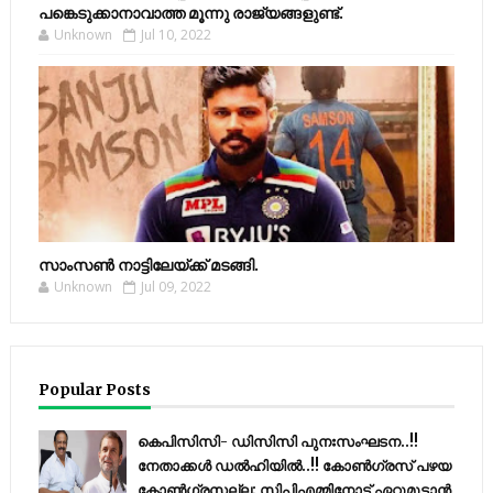
പങ്കെടുക്കാനാവാത്ത മൂന്നു രാജ്യങ്ങളുണ്ട്.
Unknown
Jul 10, 2022
സാംസണ്‍ നാട്ടിലേയ്‌ക്ക് മടങ്ങി.
Unknown
Jul 09, 2022
Popular Posts
കെപിസിസി- ഡിസിസി പുനഃസംഘടന..!!
നേതാക്കൾ ഡൽഹിയിൽ..!! കോണ്‍ഗ്രസ് പഴയ
കോണ്‍ഗ്രസല്ല; സിപിഎമ്മിനോട് ഏറ്റുമുട്ടാന്‍