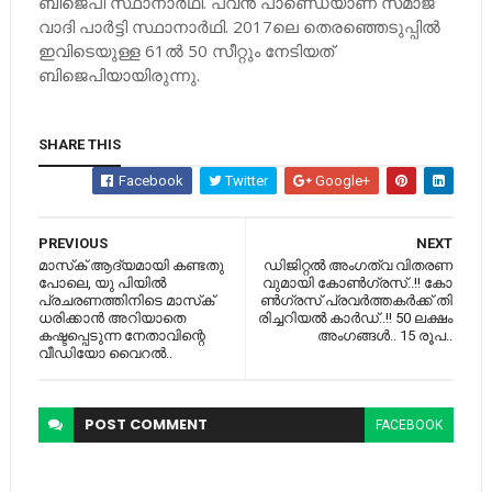
ബിജെപി സ്ഥാനാർഥി. പവൻ പാണ്ഡെയാണ് സമാജ്
വാദി പാർട്ടി സ്ഥാനാർഥി. 2017ലെ തെരഞ്ഞെടുപ്പിൽ
ഇവിടെയുള്ള 61ൽ 50 സീറ്റും നേടിയത്
ബിജെപിയായിരുന്നു.
SHARE THIS
Facebook
Twitter
Google+
PREVIOUS
NEXT
മാസ്‌ക് ആദ്യമായി കണ്ടതു
ഡി​ജി​റ്റ​ല്‍ അം​ഗ​ത്വ വി​ത​ര​ണ​
പോലെ, യു പിയില്‍
വു​മാ​യി കോ​ണ്‍​ഗ്ര​സ്..!! കോ​
പ്രചരണത്തിനിടെ മാസ്‌ക്
ണ്‍​ഗ്ര​സ് പ്ര​വ​ര്‍​ത്ത​ക​ര്‍​ക്ക് തി​
ധരിക്കാന്‍ അറിയാതെ
രി​ച്ച​റി​യ​ല്‍ കാ​ര്‍​ഡ്..!! 50 ലക്ഷം
കഷ്ടപ്പെടുന്ന നേതാവിന്റെ
അംഗങ്ങൾ.. 15 രൂപ..
വീഡിയോ വൈറൽ..
POST
COMMENT
FACEBOOK