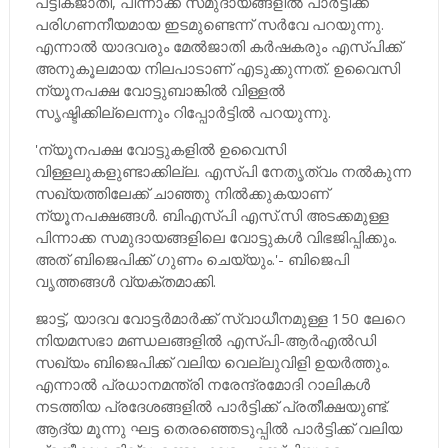
പട്ടികജാതി, പിന്നാക്ക സമുദായങ്ങളിൽ പാർട്ടിക്ക്
പരിഗണനീയമായ ഇടമുണ്ടെന്ന് സർവേ പറയുന്നു.
എന്നാൽ യാദവരും മേൽജാതി കർഷകരും എസ്പിക്ക്
അനുകൂലമായ നിലപാടാണ് എടുക്കുന്നത്. ഉവൈസി
ന്യൂനപക്ഷ വോട്ടുബാങ്കിൽ വിള്ളൽ
സൃഷ്ടിക്കില്ലെന്നും റിപ്പോർട്ടിൽ പറയുന്നു.
'ന്യൂനപക്ഷ വോട്ടുകളിൽ ഉവൈസി
വിള്ളലുകളുണ്ടാക്കില്ല. എസ്പി നേതൃത്വം നൽകുന്ന
സഖ്യത്തിലേക്ക് ചാഞ്ഞു നിൽക്കുകയാണ്
ന്യൂനപക്ഷങ്ങൾ. ബിഎസ്പി എസ്.സി അടക്കമുള്ള
പിന്നാക്ക സമുദായങ്ങളിലെ വോട്ടുകൾ വിഭജിപ്പിക്കും.
അത് ബിജെപിക്ക് ഗുണം ചെയ്യും.'- ബിജെപി
വൃത്തങ്ങൾ വ്യക്തമാക്കി.
ജാട്ട്, യാദവ വോട്ടർമാർക്ക് സ്വാധീനമുള്ള 150 ലേറെ
നിയമസഭാ മണ്ഡലങ്ങളിൽ എസ്പി-ആർഎൽഡി
സഖ്യം ബിജെപിക്ക് വലിയ വെല്ലുവിളി ഉയർത്തും.
എന്നാൽ പ്രധാനമന്ത്രി നരേന്ദ്രമോദി റാലികൾ
നടത്തിയ പ്രദേശങ്ങളിൽ പാർട്ടിക്ക് പ്രതീക്ഷയുണ്ട്.
ആദ്യ മൂന്നു ഘട്ട തെരഞ്ഞെടുപ്പിൽ പാർട്ടിക്ക് വലിയ