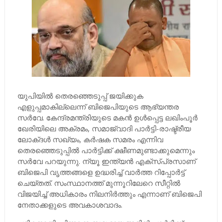
യുപിയിൽ തെരഞ്ഞെടുപ്പ് ജയിക്കുക
എളുപ്പമാകില്ലെന്ന് ബിജെപിയുടെ ആഭ്യന്തര
സർവേ. കേന്ദ്രമന്ത്രിയുടെ മകൻ ഉൾപ്പെട്ട ലഖിംപൂർ
ഖേരിയിലെ അക്രമം, സമാജ്‌വാദി പാർട്ടി-രാഷ്ട്രീയ
ലോക്ദൾ സഖ്യം, കർഷക സമരം എന്നിവ
തെരഞ്ഞെടുപ്പിൽ പാർട്ടിക്ക് ക്ഷീണമുണ്ടാക്കുമെന്നും
സർവേ പറയുന്നു. ന്യൂ ഇന്ത്യൻ എക്‌സ്പ്രസാണ്
ബിജെപി വൃത്തങ്ങളെ ഉദ്ധരിച്ച് വാർത്ത റിപ്പോർട്ട്
ചെയ്തത്. സംസ്ഥാനത്ത് മുന്നൂറിലേറെ സീറ്റിൽ
വിജയിച്ച് അധികാരം നിലനിർത്തും എന്നാണ് ബിജെപി
നേതാക്കളുടെ അവകാശവാദം.