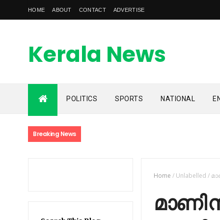
HOME
ABOUT
CONTACT
ADVERTISE
Kerala News
Feed
POLITICS
SPORTS
NATIONAL
E
kerala news feed is the one of the best malayalam online
news portal in malaylam
Breaking News
Home
/
Unlabelled
/
മാ
മാണി സി