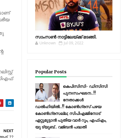
ടാണ്
േശീയ
തു
സാംസണ്‍ നാട്ടിലേയ്‌ക്ക് മടങ്ങി.
Unknown
Jul 09, 2022
റെ
സ്റ്റ്
Popular Posts
ഡിഎഫ്
കെപിസിസി- ഡിസിസി
പുനഃസംഘടന..!!
നേതാക്കൾ
ഡൽഹിയിൽ..!! കോണ്‍ഗ്രസ് പഴയ
കോണ്‍ഗ്രസല്ല; സിപിഎമ്മിനോട്
ഏറ്റുമുട്ടാന്‍ പുതിയ വാര്‍ റൂം, എഫ്‌എം,
യു ട്യൂബ്.. വമ്ബന്‍ പദ്ധതി
NEXT
ആര്..??