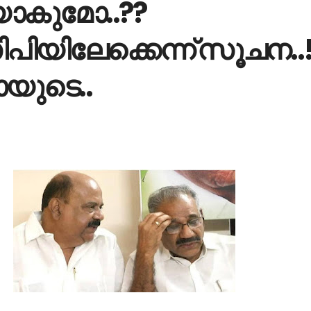
ിയാകുമോ..??
പിയിലേക്കെന്ന് സൂചന..!
യുടെ..