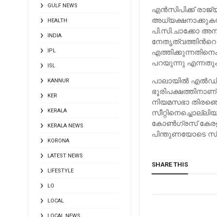
GULF NEWS
എന്‍സിപിക്ക് രാജ്
അധ്യക്ഷനാക്കുകയ
HEALTH
പി.സി.ചാക്കോ അനു
INDIA
നേതൃത്വത്തിന്‍റെ
എത്തിക്കുന്നതിനെക
IPL
പറയുന്നു എന്നതു
ISL
പാലായിൽ ‌എൽഡിഫ്
KANNUR
ഭൂരിപക്ഷത്തിനാണ്
KER
നിയമസഭാ തിരഞ്ഞെ
KERALA
സീറ്റിനെച്ചൊല്ലി
കോൺഗ്രസ് കേരള (
KERALA NEWS
പിന്തുണയോടെ സ്വ
KORONA
LATEST NEWS
SHARE THIS
LIFESTYLE
LO
LOCAL
LOCAL NEWS