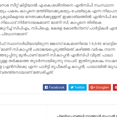
യസഭ സീറ്റ് കിട്ടിയാല്‍ എ.കെ.ശശീന്ദ്രനെ എന്‍സിപി സംസ്ഥാന
ും പകരം കാപ്പനെ മന്ത്രിയാക്കുകയും ചെയ്യുക എന്ന നിലപാ
കൂലികളായ നേതാക്കള്‍ക്കുള്ളത്. ഇക്കാര്യത്തില്‍ എന്‍സിപി ദ
 നിലപാട് നിര്‍ണായകമാണ്. മാണി സി. കാപ്പനെ തിരികെ
്കുറിച്ച് സിപിഎം, സിപിഐ, കേരള കോണ്‍ഗ്രസ് പാര്‍ട്ടികള്‍ എന്
ം പ്രധാനമാണ്.
 സ്ഥാനാർഥിയായിരുന്ന ജോസ് കെ.മാണിയെ 14,646 വോട്ടിന്
 മാണി സി.കാപ്പൻ പരാജയപ്പെടുത്തിയത്. കഴിഞ്ഞ വർഷം നടന്ന
ടുപ്പിനു മുൻപാണ് മാണി സി.കാപ്പൻ എൻസിപി വിട്ടത്. പാലാ
യുള്ള തർക്കത്തെ തുടർന്നായിരുന്നു നടപടി. ഇതിനുശേഷം നാഷനലി
എൻസികെ) എന്ന പാർട്ടി രൂപീകരിച്ച കാപ്പൻ, പാലായിൽ യു
തന്ത്രനായാണ് മത്സരിച്ചത്.
Facebook
Twitter
Google+
പ്രഖ്യാപനങ്ങള്‍ നടത്താന്‍ രാഹുല്‍ 