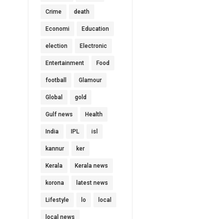
Crime
death
Economi
Education
election
Electronic
Entertainment
Food
football
Glamour
Global
gold
Gulf news
Health
India
IPL
isl
kannur
ker
Kerala
Kerala news
korona
latest news
Lifestyle
lo
local
local news