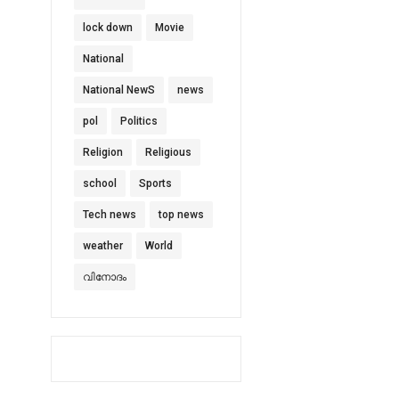
lock down
Movie
National
National NewS
news
pol
Politics
Religion
Religious
school
Sports
Tech news
top news
weather
World
വിനോദം