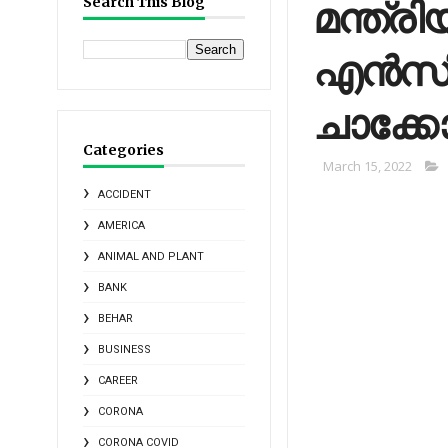
മന്ത്ര
Search This Blog
എന്‍സി
ചാക്കോ
Categories
March 15, 2022
ACCIDENT
AMERICA
ANIMAL AND PLANT
BANK
BEHAR
BUSINESS
CAREER
CORONA
CORONA COVID