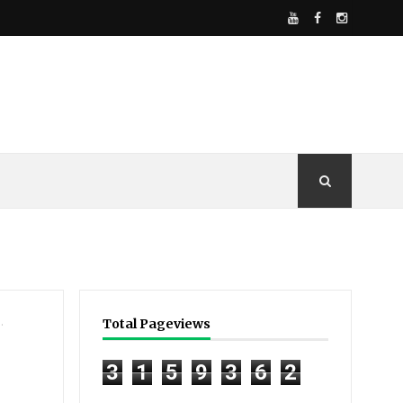
.
Total Pageviews
3
1
5
9
3
6
2