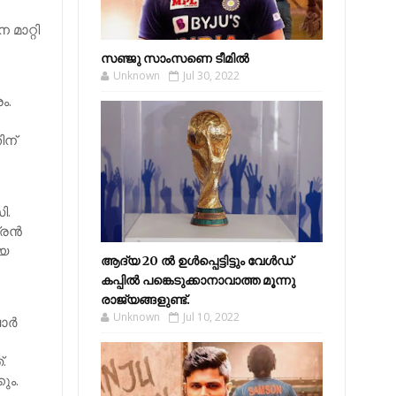
മാറ്റി
സഞ്ജു സാംസണെ ടീമില്‍
Unknown
Jul 30, 2022
ം.
ിന്
ി.
ദ്രൻ
ായ
ആദ്യ 20 ല്‍ ഉള്‍പ്പെട്ടിട്ടും വേള്‍ഡ്
കപ്പില്‍ പങ്കെടുക്കാനാവാത്ത മൂന്നു
രാജ്യങ്ങളുണ്ട്.
Unknown
Jul 10, 2022
ര്‍
.
ും.