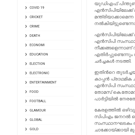
യുഡിഎഫ് പിന്തു
COVID 19
എൻസിപിയിലേക്ക് മ
മന്ത്രിയാക്കാമെന
CRICKET
നല്‍കിയിട്ടുണ്ടെന്
CRIME
എന്‍സിപിയിലേക്ക് 
DEATH
എൻസിപി സംസ്ഥാന
ECONOMI
നീക്കങ്ങളെന്നാണ്
എതിർപ്പുണ്ടെന്നു
EDUCATION
ചര്‍ച്ചകള്‍ നടത്തി.
ELECTION
ഇതിന്‍റെ തുടര്‍
ELECTRONIC
കാപ്പൻ പ്രാഥമിക 
ENTERTAINMENT
എൻസിപി സംസ്ഥാന
തോമസ് കെ.തോമസും 
FOOD
പാര്‍ട്ടിയില്‍ നേ
FOOTBALL
കേരളത്തില്‍ ഒഴിവുവ
GLAMOUR
സിപിഎം ജനറല്‍ സെക
GLOBAL
സംസ്ഥാനഘടകം തീര
ചാക്കോയ്ക്കായി മ
GOLD