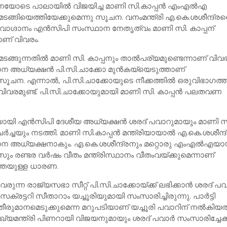
ണയോടെ പാലായിൽ വിജയിച്ച മാണി സി.കാപ്പൻ എംഎൽഎ
ടങ്ങിയെത്തിയേക്കുമെന്നു സൂചന. വനംമന്ത്രി എ.കെ.ശശീന്ദ്രനെ 
്ന വാഗ്ദാനം എന്‍സിപി സംസ്ഥാന നേതൃത്വം മാണി സി. കാപ്പന്
നാണ് വിവരം.
മടങ്ങുന്നതില്‍ മാണി സി. കാപ്പനും താല്‍പര്യമുണ്ടെന്നാണ് വിവര
 അധ്യക്ഷൻ പി.സി.ചാക്കോ മുൻകയ്യെടുത്താണ്
 സൂചന. എന്നാൽ, പി.സി.ചാക്കോയുടെ നീക്കത്തിൽ ഒരുവിഭാഗത്ത
ം വിവരമുണ്ട്. പി.സി.ചാക്കോയുമായി മാണി സി. കാപ്പന്‍ പലതവണ
ച്ചയായി എൻസിപി ദേശീയ അധ്യക്ഷൻ ശരദ് പവാറുമായും മാണി സ
ചർച്ചയും നടത്തി. മാണി സി.കാപ്പൻ മന്ത്രിയായാൽ എ.കെ.ശശീന്
 അധ്യക്ഷനാകും. എ.കെ.ശശീന്ദ്രനും മറ്റൊരു എംഎല്‍എയ
രണ്ടര വര്‍ഷം വീതം മന്ത്രിസ്ഥാനം വീതംവയ്ക്കുമെന്നാണ്
രത്തേയുള്ള ധാരണ.
രുന്ന രാജ്യസഭാ സീറ്റ് പി.സി.ചാക്കോയ്ക്ക് ലഭിക്കാന്‍ ശരദ് പവാ
്രട്ടറി സീതാറാം യച്ചൂരിയുമായി സംസാരിച്ചിരുന്നു. പാര്‍ട്ടി
ുമാനമെടുക്കുമെന്ന മറുപടിയാണ് യച്ചൂരി പവാറിന് നല്‍കിയത്
ുഖ്യമന്ത്രി പിണറായി വിജയനുമായും ശരദ് പവാര്‍ സംസാരിച്ചേക്ക