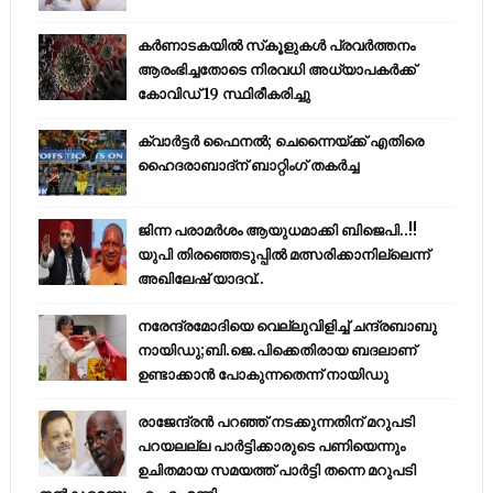
കര്‍ണാടകയില്‍ സ്‌കൂളുകള്‍ പ്രവര്‍ത്തനം
ആരംഭിച്ചതോടെ നിരവധി അധ്യാപകര്‍ക്ക്
കോവിഡ് 19 സ്ഥിരീകരിച്ചു
ക്വാർട്ടർ ഫൈനൽ; ചെന്നൈയ്ക്ക് എതിരെ
ഹൈദരാബാദ്ന് ബാറ്റിംഗ് തകർച്ച
ജിന്ന പരാമര്‍ശം ആയുധമാക്കി ബിജെപി..!!
യുപി തിരഞ്ഞെടുപ്പില്‍ മത്സരിക്കാനില്ലെന്ന്
അഖിലേഷ് യാദവ്..
നരേന്ദ്രമോദിയെ വെല്ലുവിളിച്ച് ചന്ദ്രബാബു
നായിഡു;ബി.ജെ.പിക്കെതിരായ ബദലാണ്
ഉണ്ടാക്കാന്‍ പോകുന്നതെന്ന് നായിഡു
രാജേന്ദ്രന്‍ പറഞ്ഞ് നടക്കുന്നതിന് മറുപടി
പറയലല്ല പാര്‍ട്ടിക്കാരുടെ പണിയെന്നും
ഉചിതമായ സമയത്ത് പാര്‍ട്ടി തന്നെ മറുപടി