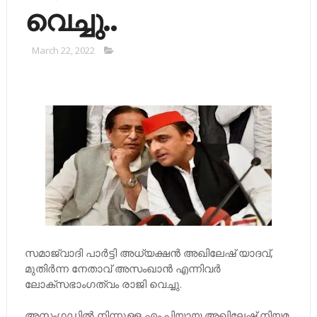
വെച്ചു..
March 22, 2022
സമാജ്‍വാദി പാര്‍ട്ടി അധ്യക്ഷന്‍ അഖിലേഷ് യാദവ്,
മുതിര്‍ന്ന നേതാവ് അസംഖാന്‍ എന്നിവര്‍
ലോക്സഭാംഗത്വം രാജി വെച്ചു.
അ​സം​ഗ​ഡി​ല്‍ നി​ന്നു​ള്ള എം.​പി​യാ​യ അ​ഖി​ലേ​ഷ് നി​യ​മ​