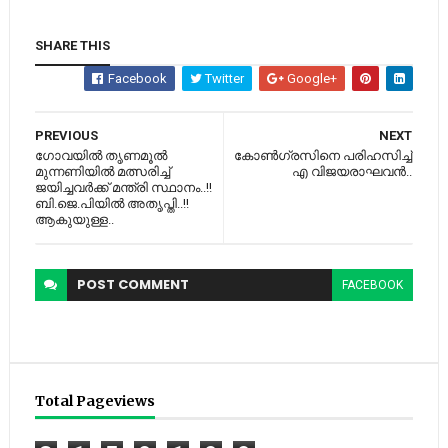
SHARE THIS
Facebook
Twitter
Google+
PREVIOUS
NEXT
ഗോവയിൽ തൃണമൂൽ
കോണ്‍ഗ്രസിനെ പരിഹസിച്ച്‌
മുന്നണിയിൽ മത്സരിച്ച്
എ വിജയരാഘവൻ..
ജയിച്ചവർക്ക് മന്ത്രി സ്ഥാനം..!!
ബി.ജെ.പിയില്‍ അതൃപ്തി..!!
ആകുയുള്ള..
POST
COMMENT
FACEBOOK
Total Pageviews