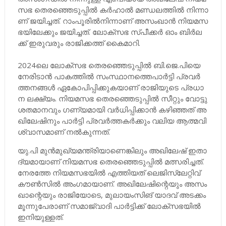
സ​ഭ തെ​ര​ഞ്ഞെ​ടു​പ്പി​ല്‍ ക​ര്‍​ഹാ​ല്‍ മ​ണ്ഡ​ല​ത്തി​ല്‍ നി​ന്നാ​
ണ് ജ​യി​ച്ച​ത്. റാം​പൂ​രി​ല്‍​നി​ന്നാ​ണ് അ​സം​ഖാ​ന്‍ നി​യ​മ​സ​
ഭ​യി​ലേ​ക്കും ജ​യി​ച്ച​ത്. ലോ​ക്സ​ഭ സ്പീ​ക്ക​ര്‍ ഓം ​ബി​ര്‍​ല​
ക്ക് ഇ​രു​വ​രും രാ​ജി​ക്ക​ത്ത് കൈ​മാ​റി.
2024ലെ ​ലോ​ക്സ​ഭ തെ​ര​ഞ്ഞെ​ടു​പ്പി​ല്‍ ബി.​ജെ.​പി​യെ
നേ​രി​ടാ​ന്‍ പാ​ക​ത്തി​ല്‍ സം​സ്ഥാ​ന​ത്തെപാ​ര്‍​ട്ടി പ്ര​വ​ര്‍​
ത്ത​ന​ങ്ങ​ള്‍ ഏ​കോ​പി​പ്പി​ക്കു​ക​യാ​ണ് രാ​ജി​യു​ടെ പ്ര​ധാ​
ന ല​ക്ഷ്യം. നി​യ​മ​സ​ഭ തെ​ര​ഞ്ഞെ​ടു​പ്പി​ല്‍ സീ​റ്റും വോ​ട്ടു
ശ​ത​മാ​ന​വും ഗ​ണ്യ​മാ​യി വ​ര്‍​ധി​പ്പി​ക്കാ​ന്‍ ക​ഴി​ഞ്ഞ​ത് അ​
ഖി​ലേ​ഷി​നും പാ​ര്‍​ട്ടി പ്ര​വ​ര്‍​ത്ത​ക​ര്‍​ക്കും വ​ലി​യ ആ​ത്മ​വി​
ശ്വാ​സ​മാ​ണ് ന​ല്‍​കു​ന്ന​ത്.
യു.​പി മു​ന്‍​മു​ഖ്യ​മ​ന്ത്രി​യാ​ണെ​ങ്കി​ലും അ​ഖി​ലേ​ഷ് ഇ​താ​
ദ്യ​മാ​യാ​ണ് നി​യ​മ​സ​ഭ തെ​ര​ഞ്ഞെ​ടു​പ്പി​ല്‍ മ​ത്സ​രി​ച്ച​ത്.
നേ​ര​ത്തേ നി​യ​മ​സ​ഭ​യി​ല്‍ എ​ത്തി​യ​ത് ലെ​ജി​സ്ലേ​റ്റി​വ്
കൗ​ണ്‍​സി​ല്‍ അം​ഗ​മാ​യാ​ണ്. അ​ഖി​ലേ​ഷി​ന്റെ​യും അ​സം​
ഖാ​ന്റെ​യും രാ​ജി​യോ​ടെ, മു​ലാ​യം​സി​ങ് യാ​ദ​വ് അ​ട​ക്കം
മൂ​ന്നു​പേ​രാ​ണ് സ​മാ​ജ്‍വാ​ദി പാ​ര്‍​ട്ടി​ക്ക് ലോ​ക്സ​ഭ​യി​ല്‍
ഇ​നി​യു​ള്ള​ത്.