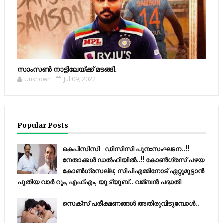
സാംസണ്‍ നാട്ടിലേയ്‌ക്ക് മടങ്ങി.
Unknown
Jul 09, 2022
Popular Posts
കെപിസിസി- ഡിസിസി പുനഃസംഘടന..!!
നേതാക്കൾ ഡൽഹിയിൽ..!! കോണ്‍ഗ്രസ് പഴയ
കോണ്‍ഗ്രസല്ല; സിപിഎമ്മിനോട് ഏറ്റുമുട്ടാന്‍
പുതിയ വാര്‍ റൂം, എഫ്‌എം, യു ട്യൂബ്.. വമ്ബന്‍ പദ്ധതി
സെക്സ് പരീക്ഷണങ്ങൾ അതിരുവിടുമ്പോൾ..