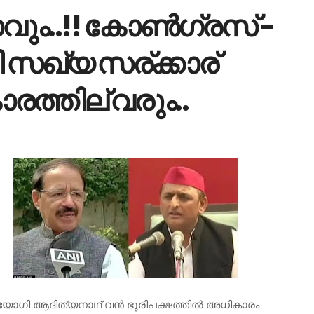
ാവും..!! കോൺഗ്രസ് -
സഖ്യ സര്ക്കാര്
ത്തില് വരും..
‍ യോഗി ആദിത്യനാഥ് വന്‍ ഭൂരിപക്ഷത്തില്‍ അധികാരം