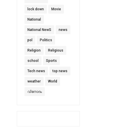
lock down
Movie
National
National NewS
news
pol
Politics
Religion
Religious
school
Sports
Tech news
top news
weather
World
വിനോദം