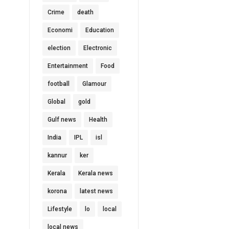
Crime
death
Economi
Education
election
Electronic
Entertainment
Food
football
Glamour
Global
gold
Gulf news
Health
India
IPL
isl
kannur
ker
Kerala
Kerala news
korona
latest news
Lifestyle
lo
local
local news