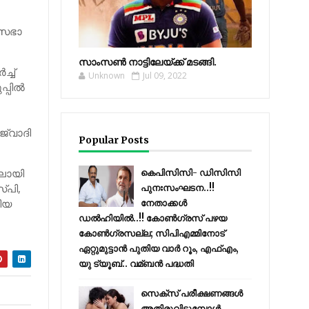
്‌സഭാ
സാംസണ്‍ നാട്ടിലേയ്‌ക്ക് മടങ്ങി.
ച്‌
Unknown
Jul 09, 2022
പില്‍
്‌വാദി
Popular Posts
ിലായി
കെപിസിസി- ഡിസിസി
സ്പി,
പുനഃസംഘടന..!!
രീയ
നേതാക്കൾ
ഡൽഹിയിൽ..!! കോണ്‍ഗ്രസ് പഴയ
കോണ്‍ഗ്രസല്ല; സിപിഎമ്മിനോട്
ഏറ്റുമുട്ടാന്‍ പുതിയ വാര്‍ റൂം, എഫ്‌എം,
യു ട്യൂബ്.. വമ്ബന്‍ പദ്ധതി
സെക്സ് പരീക്ഷണങ്ങൾ
അതിരുവിടുമ്പോൾ..