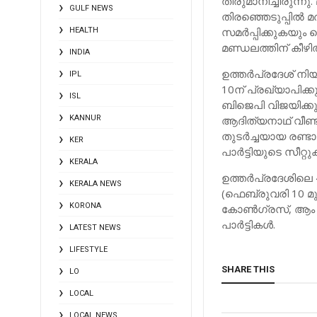
തീരുമാനിച്ചിരുന്
GULF NEWS
തിരഞ്ഞെടുപ്പില്‍ മ
സമര്‍പ്പിക്കുകയും
HEALTH
മണ്ഡലത്തിന് കീഴില
INDIA
ഉത്തര്‍പ്രദേശ് നി
IPL
10ന് പ്രഖ്യാപിക്
ISL
ബിജെപി വിജയിക്കുമ
KANNUR
ആദിത്യനാഥ് വീണ്ട
തുടര്‍ച്ചയായ രണ്
KER
പാര്‍ട്ടിയുടെ സീറ്റ
KERALA
ഉത്തര്‍പ്രദേശിലെ 
KERALA NEWS
(ഫെബ്രുവരി 10 മുതല
KORONA
കോണ്‍ഗ്രസ്, ആം ആ
പാര്‍ട്ടികള്‍.
LATEST NEWS
LIFESTYLE
SHARE THIS
LO
LOCAL
LOCAL NEWS