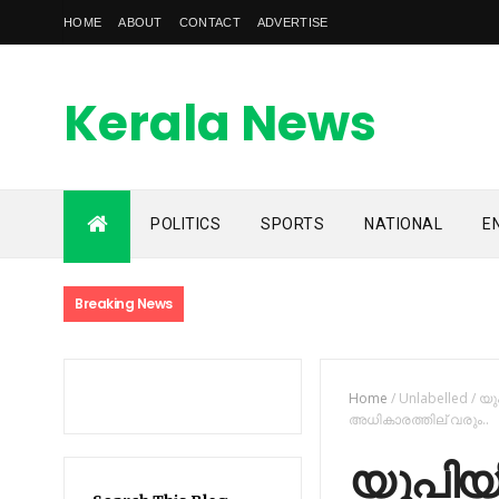
HOME
ABOUT
CONTACT
ADVERTISE
Kerala News
Feed
POLITICS
SPORTS
NATIONAL
E
kerala news feed is the one of the best malayalam online
news portal in malaylam
Breaking News
Home
/
Unlabelled
/
യു
അധികാരത്തില് വരും..
യുപിയ