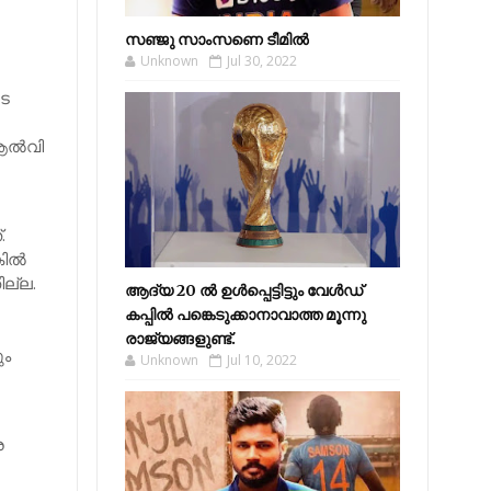
സഞ്ജു സാംസണെ ടീമില്‍
Unknown
Jul 30, 2022
ടെ
ആല്‍വി
.
ല്‍
ില്ല.
ആദ്യ 20 ല്‍ ഉള്‍പ്പെട്ടിട്ടും വേള്‍ഡ്
കപ്പില്‍ പങ്കെടുക്കാനാവാത്ത മൂന്നു
‍
രാജ്യങ്ങളുണ്ട്.
ും
Unknown
Jul 10, 2022
െ