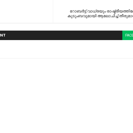
റോബര്‍ട്ട് വാധ്​രയും രാഷ്ട്രീയത്തിലേ
കുടുംബവുമായി ആലോചിച്ച്‌ തീരുമാനി
NT
FAC