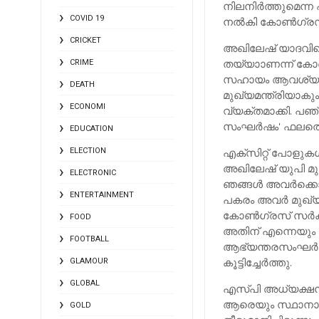
നിലനിര്‍ത്തുമെന്ന
COVID 19
നല്‍കി കോണ്‍ഗ്രസ
CRICKET
അഖിലേഷ് യാദവിന്റെ
തയ്യാാണന്ന് കോണ്
CRIME
സഹായം ആവശ്യമെങ്
DEATH
മുഖ്യമന്ത്രിയാകും
ECONOMI
വ്യക്തമാക്കി. പഞ
സംഘര്‍ഷം' ഫലത്തെ 
EDUCATION
എക്‌സിറ്റ് പോളുകള
ELECTION
അഖിലേഷ് യുപി മു
ELECTRONIC
ഞങ്ങള്‍ അവര്‍ക്കൊ
ENTERTAINMENT
പകരം അവര്‍ മുഖ്യ
കോണ്‍ഗ്രസ് സര്‍ക്ക
FOOD
അതിന് എന്നെയും പ
FOOTBALL
ആഭ്യന്തരസംഘര്‍ഷവ
കൂട്ടിച്ചേര്‍ത്തു.
GLAMOUR
GLOBAL
എസ്പി അധ്യക്ഷന്
ആരെയും സ്ഥാനാര്‍ത
GOLD