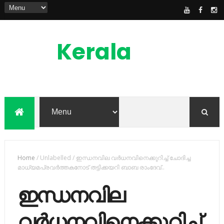
Kerala
News
Feed
kerala news feed is the one of the best
malayalam online news portal in
malaylam
Home
/
Unlabelled
/
ഇന്ധനവില വര്‍ധനവിനെക്കുറിച്ച്‌ ചോദിച്ച
മാധ്യമപ്രവര്‍ത്തകനോട് തട്ടിക്കയറി ബാബ രാംദേവ്..
ഇന്ധനവില
വര്‍ധനവിനെക്കുറിച്ച്‌