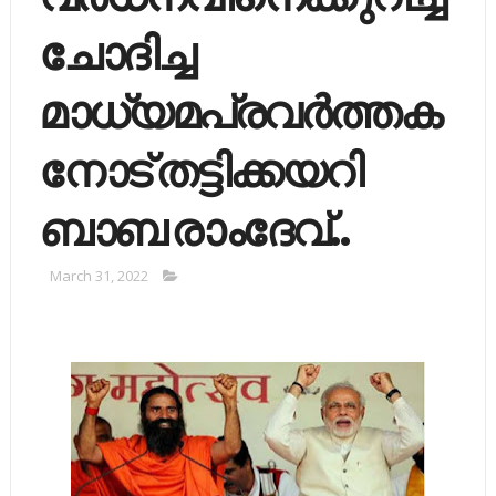
ചോദിച്ച
മാധ്യമപ്രവര്‍ത്തക
നോട് തട്ടിക്കയറി
ബാബ രാംദേവ്..
March 31, 2022