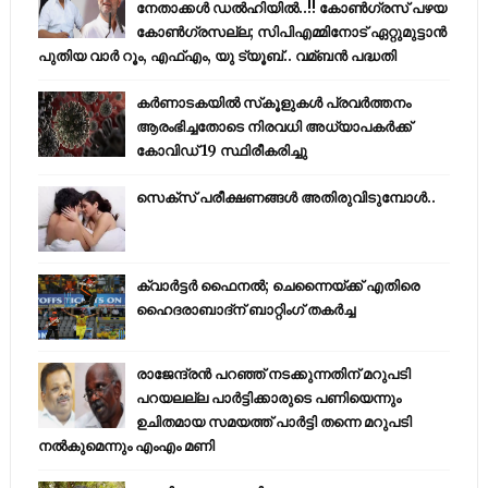
നേതാക്കൾ ഡൽഹിയിൽ..!! കോണ്‍ഗ്രസ് പഴയ
കോണ്‍ഗ്രസല്ല; സിപിഎമ്മിനോട് ഏറ്റുമുട്ടാന്‍
പുതിയ വാര്‍ റൂം, എഫ്‌എം, യു ട്യൂബ്.. വമ്ബന്‍ പദ്ധതി
കര്‍ണാടകയില്‍ സ്‌കൂളുകള്‍ പ്രവര്‍ത്തനം
ആരംഭിച്ചതോടെ നിരവധി അധ്യാപകര്‍ക്ക്
കോവിഡ് 19 സ്ഥിരീകരിച്ചു
സെക്സ് പരീക്ഷണങ്ങൾ അതിരുവിടുമ്പോൾ..
ക്വാർട്ടർ ഫൈനൽ; ചെന്നൈയ്ക്ക് എതിരെ
ഹൈദരാബാദ്ന് ബാറ്റിംഗ് തകർച്ച
രാജേന്ദ്രന്‍ പറഞ്ഞ് നടക്കുന്നതിന് മറുപടി
പറയലല്ല പാര്‍ട്ടിക്കാരുടെ പണിയെന്നും
ഉചിതമായ സമയത്ത് പാര്‍ട്ടി തന്നെ മറുപടി
നല്‍കുമെന്നും എംഎം മണി