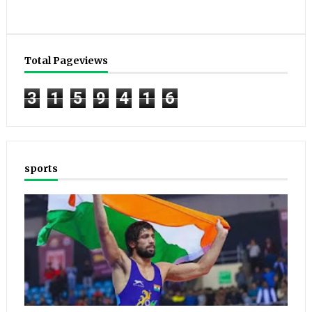
Total Pageviews
3
1
5
9
4
1
6
sports