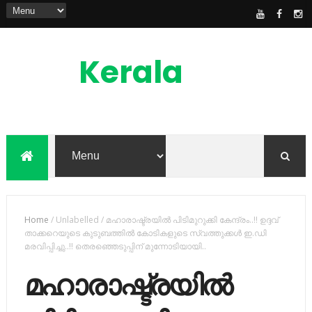
Kerala
News
Feed
kerala news feed is the one of the best
malayalam online news portal in
malaylam
Home
/
Unlabelled
/
മഹാരാഷ്ട്രയിൽ പിടിമുറുക്കി കേന്ദ്രം..!! ഉദ്ദവ്
താക്കറെയുടെ കുടുബത്തിൽ കോടികളുടെ സ്വത്തുക്കള്‍ ഇ.ഡി
മരവിപ്പിച്ചു..!! തെരഞ്ഞെടുപ്പിന് മുന്നോടിയായി..
മഹാരാഷ്ട്രയിൽ