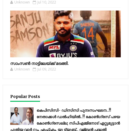
Unknown
Jul 10, 2022
സാംസണ്‍ നാട്ടിലേയ്‌ക്ക് മടങ്ങി.
Unknown
Jul 09, 2022
Popular Posts
കെപിസിസി- ഡിസിസി പുനഃസംഘടന..!!
നേതാക്കൾ ഡൽഹിയിൽ..!! കോണ്‍ഗ്രസ് പഴയ
കോണ്‍ഗ്രസല്ല; സിപിഎമ്മിനോട് ഏറ്റുമുട്ടാന്‍
പുതിയ വാര്‍ റൂം, എഫ്‌എം, യു ട്യൂബ്.. വമ്ബന്‍ പദ്ധതി