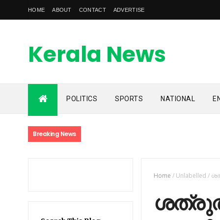
HOME
ABOUT
CONTACT
ADVERTISE
Kerala News
Feed
POLITICS
SPORTS
NATIONAL
E
kerala news feed is the one of the best malayalam online
news portal in malaylam
Breaking News
Home
/
Unlabelled
/
ശത
ശത്രു