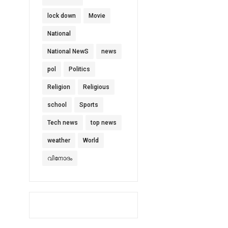
lock down
Movie
National
National NewS
news
pol
Politics
Religion
Religious
school
Sports
Tech news
top news
weather
World
വിനോദം