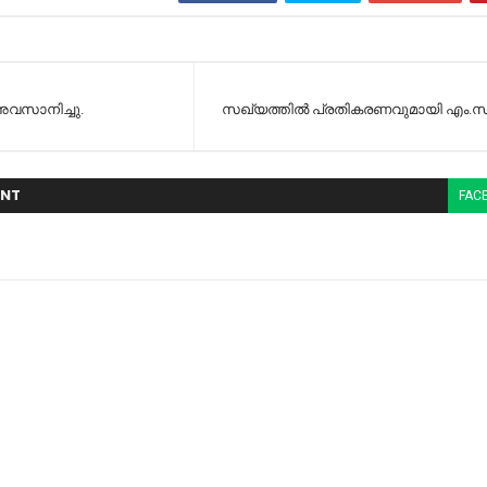
വസാനിച്ചു.
സഖ്യത്തില്‍ പ്രതികരണവുമായി എം.സ്
NT
FAC