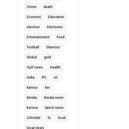
Crime
death
Economi
Education
election
Electronic
Entertainment
Food
football
Glamour
Global
gold
Gulf news
Health
India
IPL
isl
kannur
ker
Kerala
Kerala news
korona
latest news
Lifestyle
lo
local
local news