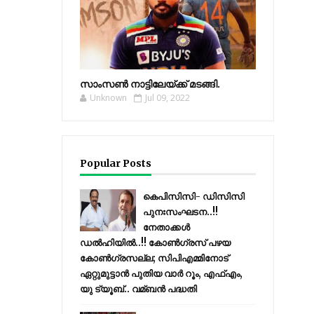
സാംസണ്‍ നാട്ടിലേയ്‌ക്ക് മടങ്ങി.
Unknown
Jul 09, 2022
Popular Posts
കെപിസിസി- ഡിസിസി
പുനഃസംഘടന..!!
നേതാക്കൾ
ഡൽഹിയിൽ..!! കോണ്‍ഗ്രസ് പഴയ
കോണ്‍ഗ്രസല്ല; സിപിഎമ്മിനോട്
ഏറ്റുമുട്ടാന്‍ പുതിയ വാര്‍ റൂം, എഫ്‌എം,
യു ട്യൂബ്.. വമ്ബന്‍ പദ്ധതി