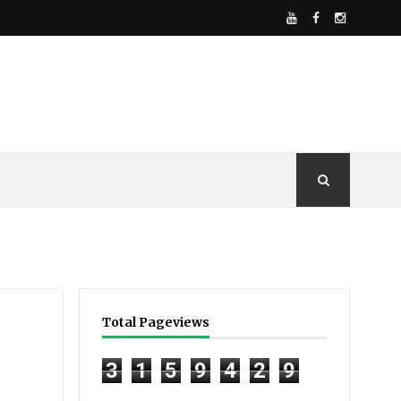
Total Pageviews
3
1
5
9
4
2
9