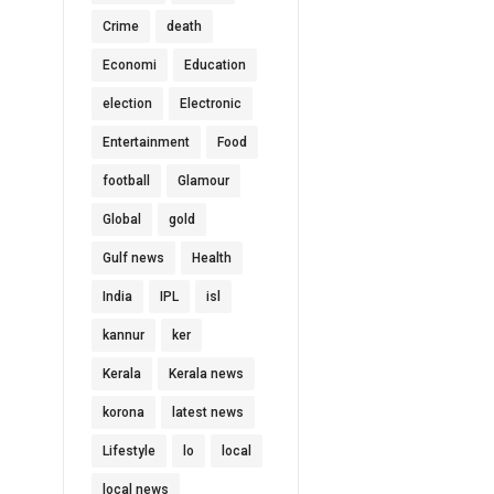
Crime
death
Economi
Education
election
Electronic
Entertainment
Food
football
Glamour
Global
gold
Gulf news
Health
India
IPL
isl
kannur
ker
Kerala
Kerala news
korona
latest news
Lifestyle
lo
local
local news