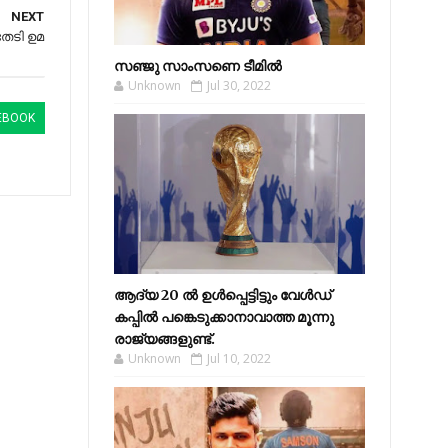
NEXT
 തേടി ഉമ
സഞ്ജു സാംസണെ ടീമില്‍
Unknown
Jul 30, 2022
EBOOK
ആദ്യ 20 ല്‍ ഉള്‍പ്പെട്ടിട്ടും വേള്‍ഡ്
കപ്പില്‍ പങ്കെടുക്കാനാവാത്ത മൂന്നു
രാജ്യങ്ങളുണ്ട്.
Unknown
Jul 10, 2022