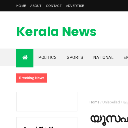
HOME
ABOUT
CONTACT
ADVERTISE
Kerala News
Feed
POLITICS
SPORTS
NATIONAL
E
kerala news feed is the one of the best malayalam online
news portal in malaylam
Breaking News
Home
/
Unlabelled
/
യൂ
യൂസഫല