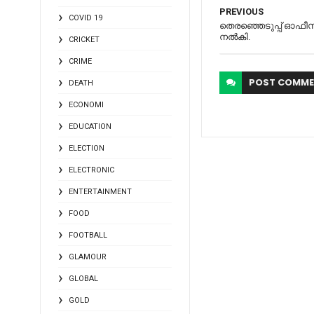
PREVIOUS
COVID 19
തെരഞ്ഞെടുപ്പ് ഓഫീസ
നല്‍കി.
CRICKET
CRIME
POST
COMME
DEATH
ECONOMI
EDUCATION
ELECTION
ELECTRONIC
ENTERTAINMENT
FOOD
FOOTBALL
GLAMOUR
GLOBAL
GOLD