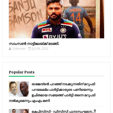
സാംസണ്‍ നാട്ടിലേയ്‌ക്ക് മടങ്ങി.
Unknown
Jul 09, 2022
Popular Posts
രാജേന്ദ്രന്‍ പറഞ്ഞ് നടക്കുന്നതിന് മറുപടി
പറയലല്ല പാര്‍ട്ടിക്കാരുടെ പണിയെന്നും
ഉചിതമായ സമയത്ത് പാര്‍ട്ടി തന്നെ മറുപടി
നല്‍കുമെന്നും എംഎം മണി
കെപിസിസി- ഡിസിസി പുനഃസംഘടന..!!