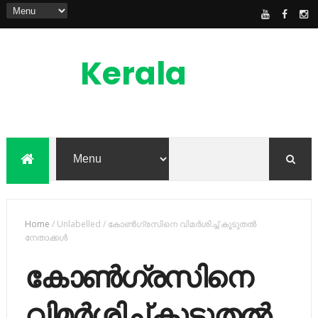
Kerala
News
Feed
kerala news feed is the one of the best
malayalam online news portal in
malaylam
Home
/
Unlabelled
/
കോൺഗ്രസിനെ വിമർശിച്ച് കൂടുതൽ
നേതാക്കൾ
കോൺഗ്രസിനെ
വിമർശിച്ച് കൂടുതൽ