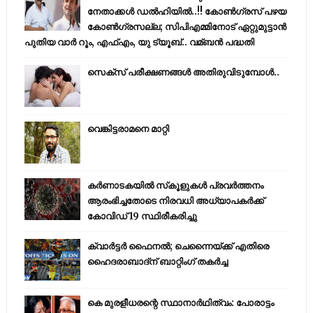
നേതാക്കൾ ഡൽഹിയിൽ..!! കോണ്‍ഗ്രസ് പഴയ
കോണ്‍ഗ്രസല്ല; സിപിഎമ്മിനോട് ഏറ്റുമുട്ടാന്‍
പുതിയ വാര്‍ റൂം, എഫ്‌എം, യു ട്യൂബ്.. വമ്ബന്‍ പദ്ധതി
സെക്സ് പരീക്ഷണങ്ങൾ അതിരുവിടുമ്പോൾ..
വെങ്കിട്ടരാമനെ മാറ്റി
കര്‍ണാടകയില്‍ സ്‌കൂളുകള്‍ പ്രവര്‍ത്തനം
ആരംഭിച്ചതോടെ നിരവധി അധ്യാപകര്‍ക്ക്
കോവിഡ് 19 സ്ഥിരീകരിച്ചു
ക്വാർട്ടർ ഫൈനൽ; ചെന്നൈയ്ക്ക് എതിരെ
ഹൈദരാബാദ്ന് ബാറ്റിംഗ് തകർച്ച
കെ മുരളീധരന്റെ സ്ഥാനാർഥിത്വം: പോരാട്ടം