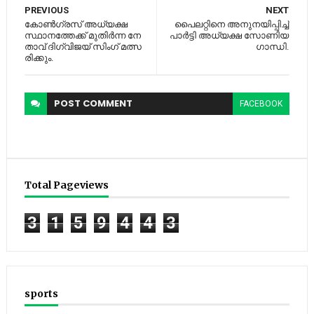
PREVIOUS
NEXT
കോ​ണ്‍​ഗ്ര​സ് അ​ധ്യ​ക്ഷ​
പൈലറ്റിനെ അനുനയിപ്പിച്ച്‌
സ്ഥാ​ന​ത്തേ​ക്ക് മു​തി​ര്‍​ന്ന നേ​
പാര്‍ട്ടി അധ്യക്ഷ സോണിയ
താ​വ് ദി​ഗ്‌​വി​ജ​യ് സിം​ഗ് മ​ത്സ​​
ഗാന്ധി.
രി​ക്കും.
POST
COMMENT
FACEBOOK
Total Pageviews
3
1
5
9
4
4
3
sports