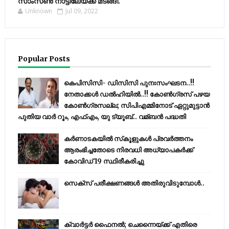
സാംസണ്‍ നാട്ടിലേയ്‌ക്ക് മടങ്ങി.
Unknown
Jul 09, 2022
Popular Posts
കെപിസിസി- ഡിസിസി പുനഃസംഘടന..!!
നേതാക്കൾ ഡൽഹിയിൽ..!! കോണ്‍ഗ്രസ് പഴയ
കോണ്‍ഗ്രസല്ല; സിപിഎമ്മിനോട് ഏറ്റുമുട്ടാന്‍
പുതിയ വാര്‍ റൂം, എഫ്‌എം, യു ട്യൂബ്.. വമ്ബന്‍ പദ്ധതി
കര്‍ണാടകയില്‍ സ്‌കൂളുകള്‍ പ്രവര്‍ത്തനം
ആരംഭിച്ചതോടെ നിരവധി അധ്യാപകര്‍ക്ക്
കോവിഡ് 19 സ്ഥിരീകരിച്ചു
സെക്സ് പരീക്ഷണങ്ങൾ അതിരുവിടുമ്പോൾ..
ക്വാർട്ടർ ഫൈനൽ; ചെന്നൈയ്ക്ക് എതിരെ