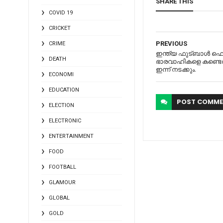
SHARE THIS
COVID 19
CRICKET
PREVIOUS
CRIME
ഇന്ത്യ ഫുട്ബാള്‍
DEATH
ഭാരവാഹികളെ കണ്ടെത്
ഇന്ന് നടക്കും.
ECONOMI
EDUCATION
POST
COMME
ELECTION
ELECTRONIC
ENTERTAINMENT
FOOD
FOOTBALL
GLAMOUR
GLOBAL
GOLD