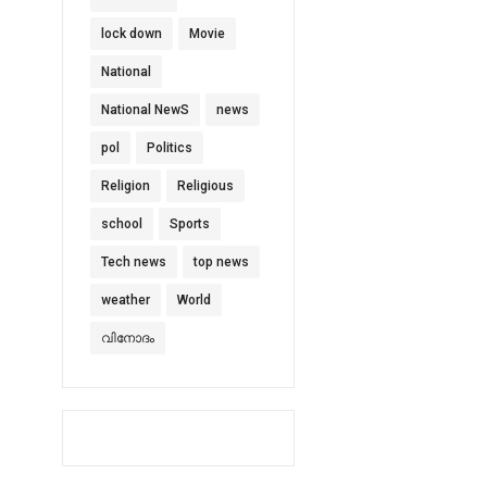
lock down
Movie
National
National NewS
news
pol
Politics
Religion
Religious
school
Sports
Tech news
top news
weather
World
വിനോദം