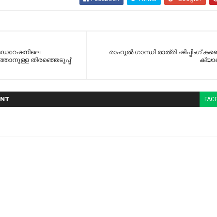
 ഫെഡറേഷനിലെ
രാഹുൽ ഗാന്ധി രാത്രി ഷിപ്പിംഗ് കണ്ടെ
താനുള്ള തിരഞ്ഞെടുപ്പ്
ക്യാ
NT
FAC