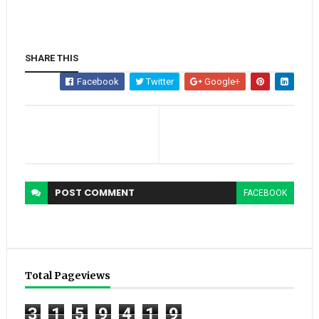
SHARE THIS
Facebook
Twitter
Google+
POST
COMMENT
FACEBOOK
Total Pageviews
3
1
5
9
4
1
9