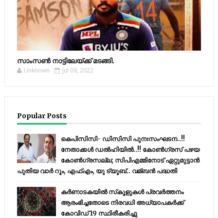
സാംസണ്‍ നാട്ടിലേയ്‌ക്ക് മടങ്ങി.
Unknown
Jul 09, 2022
Popular Posts
കെപിസിസി- ഡിസിസി പുനഃസംഘടന..!!
നേതാക്കൾ ഡൽഹിയിൽ..!! കോണ്‍ഗ്രസ് പഴയ
കോണ്‍ഗ്രസല്ല; സിപിഎമ്മിനോട് ഏറ്റുമുട്ടാന്‍
പുതിയ വാര്‍ റൂം, എഫ്‌എം, യു ട്യൂബ്.. വമ്ബന്‍ പദ്ധതി
കര്‍ണാടകയില്‍ സ്‌കൂളുകള്‍ പ്രവര്‍ത്തനം
ആരംഭിച്ചതോടെ നിരവധി അധ്യാപകര്‍ക്ക്
കോവിഡ് 19 സ്ഥിരീകരിച്ചു