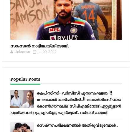
സാംസണ്‍ നാട്ടിലേയ്‌ക്ക് മടങ്ങി.
Unknown
Jul 09, 2022
Popular Posts
കെപിസിസി- ഡിസിസി പുനഃസംഘടന..!!
നേതാക്കൾ ഡൽഹിയിൽ..!! കോണ്‍ഗ്രസ് പഴയ
കോണ്‍ഗ്രസല്ല; സിപിഎമ്മിനോട് ഏറ്റുമുട്ടാന്‍
പുതിയ വാര്‍ റൂം, എഫ്‌എം, യു ട്യൂബ്.. വമ്ബന്‍ പദ്ധതി
സെക്സ് പരീക്ഷണങ്ങൾ അതിരുവിടുമ്പോൾ..