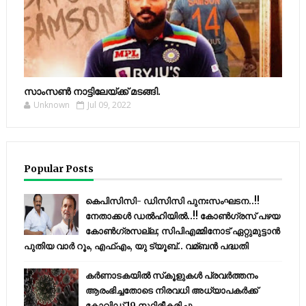
സാംസണ്‍ നാട്ടിലേയ്‌ക്ക് മടങ്ങി.
Unknown
Jul 09, 2022
Popular Posts
കെപിസിസി- ഡിസിസി പുനഃസംഘടന..!!
നേതാക്കൾ ഡൽഹിയിൽ..!! കോണ്‍ഗ്രസ് പഴയ
കോണ്‍ഗ്രസല്ല; സിപിഎമ്മിനോട് ഏറ്റുമുട്ടാന്‍
പുതിയ വാര്‍ റൂം, എഫ്‌എം, യു ട്യൂബ്.. വമ്ബന്‍ പദ്ധതി
കര്‍ണാടകയില്‍ സ്‌കൂളുകള്‍ പ്രവര്‍ത്തനം
ആരംഭിച്ചതോടെ നിരവധി അധ്യാപകര്‍ക്ക്
കോവിഡ് 19 സ്ഥിരീകരിച്ചു