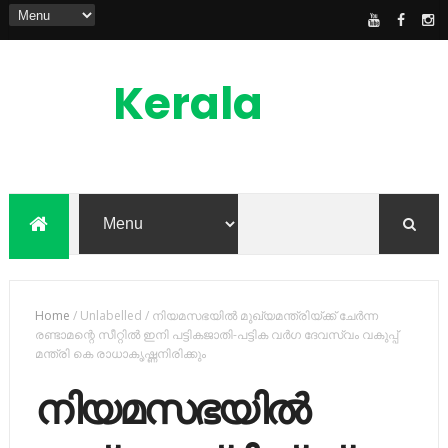
Kerala
News
Feed
kerala news feed is the one of the best
malayalam online news portal in
malaylam
Home
/
Unlabelled
/
നിയമസഭയില്‍ മുഖ്യമന്ത്രിയ്ക്ക് ചേര്‍ന്ന
രണ്ടാമന്റെ സീറ്റില്‍ ഇനി പട്ടികജാതി-പട്ടിക വര്‍ഗ ദേവസ്വം വകുപ്പ്
മന്ത്രി കെ രാധാകൃഷ്ണനിരിക്കും
നിയമസഭയില്‍