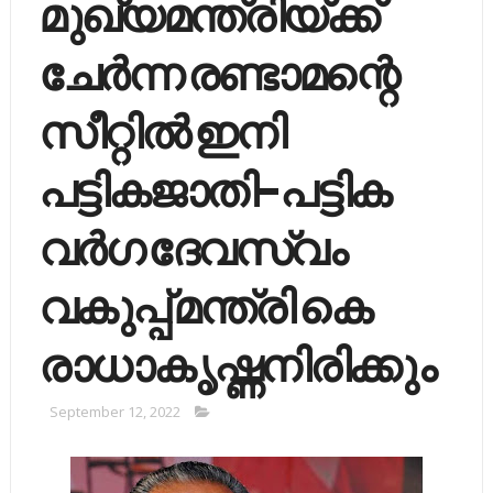
മുഖ്യമന്ത്രിയ്ക്ക്
ചേര്‍ന്ന രണ്ടാമന്റെ
സീറ്റില്‍ ഇനി
പട്ടികജാതി-പട്ടിക
വര്‍ഗ ദേവസ്വം
വകുപ്പ് മന്ത്രി കെ
രാധാകൃഷ്ണനിരിക്കും
September 12, 2022