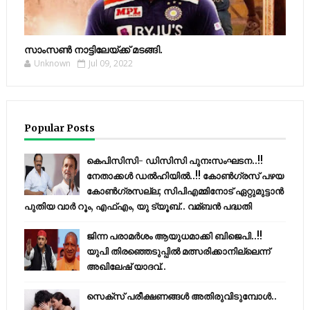
സാംസണ്‍ നാട്ടിലേയ്‌ക്ക് മടങ്ങി.
Unknown
Jul 09, 2022
Popular Posts
കെപിസിസി- ഡിസിസി പുനഃസംഘടന..!!
നേതാക്കൾ ഡൽഹിയിൽ..!! കോണ്‍ഗ്രസ് പഴയ
കോണ്‍ഗ്രസല്ല; സിപിഎമ്മിനോട് ഏറ്റുമുട്ടാന്‍
പുതിയ വാര്‍ റൂം, എഫ്‌എം, യു ട്യൂബ്.. വമ്ബന്‍ പദ്ധതി
ജിന്ന പരാമര്‍ശം ആയുധമാക്കി ബിജെപി..!!
യുപി തിരഞ്ഞെടുപ്പില്‍ മത്സരിക്കാനില്ലെന്ന്
അഖിലേഷ് യാദവ്..
സെക്സ് പരീക്ഷണങ്ങൾ അതിരുവിടുമ്പോൾ..