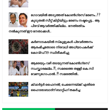
ഗോവയിൽ അടുത്തത് കോൺഗ്രസ് ഭരണം..??
കൂടുതൽ സീറ്റ് കിട്ടിയിട്ടും ഭരണം നഷ്ടപ്പെട്ട.. ആ
പിഴവ് ആവർത്തിക്കില്ല.. നേത്രത്വം
നൽകുന്നത് ഈ നേതാക്കൾ..
കര്‍ണാടകയില്‍ സ്‌കൂളുകള്‍ പ്രവര്‍ത്തനം
ആരംഭിച്ചതോടെ നിരവധി അധ്യാപകര്‍ക്ക്
കോവിഡ് 19 സ്ഥിരീകരിച്ചു
ആരേയും വഴി തടയുന്നത് കോണ്‍ഗ്രസ്
സംസ്ക്കാരമല്ല..!!, സമരത്തെ തള്ളി കെ.സി
വേണുഗോപാൽ..!! സമരത്തിൽ..
ക്വാർട്ടർ ഫൈനൽ; ചെന്നൈയ്ക്ക് എതിരെ
ഹൈദരാബാദ്ന് ബാറ്റിംഗ് തകർച്ച