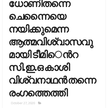
ധോണിതന്നെ
ചെന്നൈയെ
നയിക്കുമെന്ന
ആത്മവിശ്വാസവു
മായി ടീമി​െന്‍റ
സി.ഇ.ഒ കാശി
വിശ്വനാഥന്‍ തന്നെ
രംഗത്തെത്തി
October 27, 2020