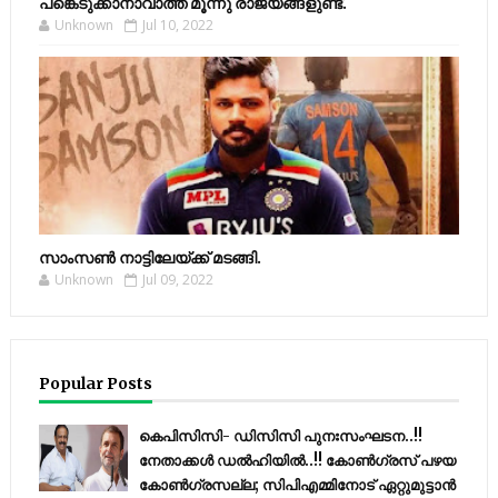
പങ്കെടുക്കാനാവാത്ത മൂന്നു രാജ്യങ്ങളുണ്ട്.
Unknown
Jul 10, 2022
സാംസണ്‍ നാട്ടിലേയ്‌ക്ക് മടങ്ങി.
Unknown
Jul 09, 2022
Popular Posts
കെപിസിസി- ഡിസിസി പുനഃസംഘടന..!!
നേതാക്കൾ ഡൽഹിയിൽ..!! കോണ്‍ഗ്രസ് പഴയ
കോണ്‍ഗ്രസല്ല; സിപിഎമ്മിനോട് ഏറ്റുമുട്ടാന്‍