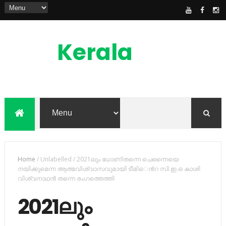
Kerala
News
Feed
kerala news feed is the one of the best
malayalam online news portal in
malaylam
Home
/
Unlabelled
/
2021ലും ധോണിതന്നെ ചെന്നൈയെ
നയിക്കുമെന്ന ആത്മവിശ്വാസവുമായി ടീമി​െന്‍റ സി.ഇ.ഒ കാശി
വിശ്വനാഥന്‍ തന്നെ രംഗത്തെത്തി
2021ലും