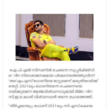
​ഐ.പി.എല്‍ സീസണില്‍ ചെന്നൈ സൂപ്പര്‍കിങ്​സി​
െന്‍റ നിരാശാജനകമായ പ്രകടനത്തെത്തുടര്‍ന്ന്​
'തല'എം.എസ്​ ധോണിയെ മാറ്റുമെന്ന്​ കരുതിയവര്‍ക്ക്​
തെറ്റി. 2021ലും ധോണിതന്നെ ചെന്നൈയെ
നയിക്കുമെന്ന ആത്മവിശ്വാസവുമായി ടീമി​െന്‍റ
സി.ഇ.ഒ കാശി വിശ്വനാഥന്‍ തന്നെ രംഗത്തെത്തി.
''തീര്‍ച്ചയായും, ധോണി 2021ലും സി.എസ്​.കെയെ