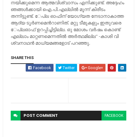
നയിക്കുമെന്ന ആത്മവിശ്വാസം എനിക്കുണ്ട്​. അദ്ദേഹം
ഞങ്ങള്‍ക്കായി ഐ.പി.എല്ലില്‍ മൂന്ന്​ കിരീടം
തന്നിട്ടുണ്ട്​. ​േപ്ല ഓഫിന്​ യോഗ്യത നേടാനാകാത്ത
ആദ്യ ടൂര്‍ണമെന്‍റാണിത്​. മറ്റു ടീമുകളും ഇതുവരെ ​
േപ്ലഓഫ്​ ഉറപ്പിച്ചിട്ടില്ല. ഒു മോശം വര്‍ഷം കൊണ്ട്​
എല്ലാം മാറ്റണമെന്നതില്‍ അര്‍ത്ഥമില്ല'' -കാശി വി​
ശ്വനാഥന്‍ മാധ്യമങ്ങളോട്​ പറഞ്ഞു.
SHARE THIS
Facebook
Twitter
Google+
POST
COMMENT
FACEBOOK