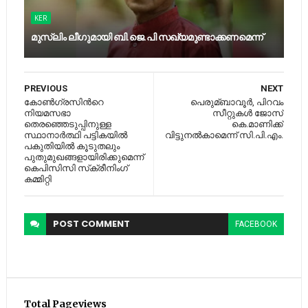
KER
മുസ്‍ലിം ലീഗുമായി ബി.ജെ.പി സഖ്യമുണ്ടാക്കണമെന്ന്
PREVIOUS
NEXT
കോണ്‍ഗ്രസിന്‍റെ
പെരുമ്ബാവൂര്‍, പിറവം
നിയമസഭാ
സീറ്റുകള്‍ ജോസ്
തെരഞ്ഞെടുപ്പിനുള്ള
കെ.മാണിക്ക്
സ്ഥാനാര്‍ത്ഥി പട്ടികയില്‍
വിട്ടുനല്‍കാമെന്ന് സി.പി.എം.
പകുതിയില്‍ കൂടുതലും
പുതുമുഖങ്ങളായിരിക്കുമെന്ന്
കെപിസിസി സ്‌ക്രീനിംഗ്
കമ്മിറ്റി
POST
COMMENT
FACEBOOK
Total Pageviews