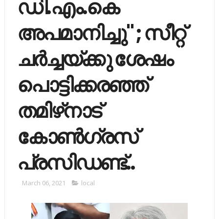
ഡി.എം.കെ
അപമാനിച്ചു" ; സീറ്റ്
ചര്‍ച്ചയ്ക്കു ശേഷം
പൊട്ടിക്കരഞ്ഞ്
തമിഴ്‌നാട്
കോണ്‍ഗ്രസ്
പ്രസിഡണ്ട്..
March 06, 2021
local