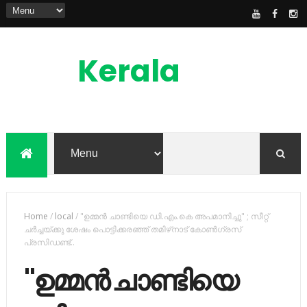
Kerala
News
Feed
kerala news feed is the one of the best
malayalam online news portal in
malaylam
Home
/
local
/
"ഉമ്മന്‍ ചാണ്ടിയെ ഡി.എം.കെ അപമാനിച്ചു" ; സീറ്റ്
ചര്‍ച്ചയ്ക്കു ശേഷം പൊട്ടിക്കരഞ്ഞ് തമിഴ്‌നാട് കോണ്‍ഗ്രസ്
പ്രസിഡണ്ട്..
"ഉമ്മന്‍ ചാണ്ടിയെ