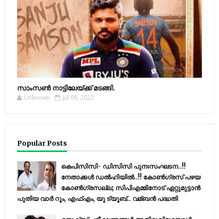
സാംസണ്‍ നാട്ടിലേയ്‌ക്ക് മടങ്ങി.
Unknown
Jul 09, 2022
Popular Posts
കെപിസിസി- ഡിസിസി പുനഃസംഘടന..!!
നേതാക്കൾ ഡൽഹിയിൽ..!! കോണ്‍ഗ്രസ് പഴയ
കോണ്‍ഗ്രസല്ല; സിപിഎമ്മിനോട് ഏറ്റുമുട്ടാന്‍
പുതിയ വാര്‍ റൂം, എഫ്‌എം, യു ട്യൂബ്.. വമ്ബന്‍ പദ്ധതി