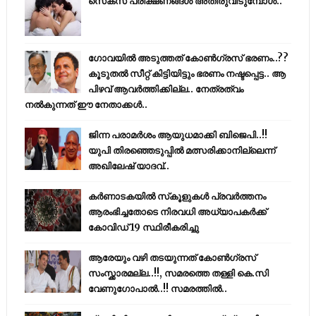
സെക്സ് പരീക്ഷണങ്ങൾ അതിരുവിടുമ്പോൾ..
ഗോവയിൽ അടുത്തത് കോൺഗ്രസ് ഭരണം..??
കൂടുതൽ സീറ്റ് കിട്ടിയിട്ടും ഭരണം നഷ്ടപ്പെട്ട.. ആ
പിഴവ് ആവർത്തിക്കില്ല.. നേത്രത്വം
നൽകുന്നത് ഈ നേതാക്കൾ..
ജിന്ന പരാമര്‍ശം ആയുധമാക്കി ബിജെപി..!!
യുപി തിരഞ്ഞെടുപ്പില്‍ മത്സരിക്കാനില്ലെന്ന്
അഖിലേഷ് യാദവ്..
കര്‍ണാടകയില്‍ സ്‌കൂളുകള്‍ പ്രവര്‍ത്തനം
ആരംഭിച്ചതോടെ നിരവധി അധ്യാപകര്‍ക്ക്
കോവിഡ് 19 സ്ഥിരീകരിച്ചു
ആരേയും വഴി തടയുന്നത് കോണ്‍ഗ്രസ്
സംസ്ക്കാരമല്ല..!!, സമരത്തെ തള്ളി കെ.സി
വേണുഗോപാൽ..!! സമരത്തിൽ..