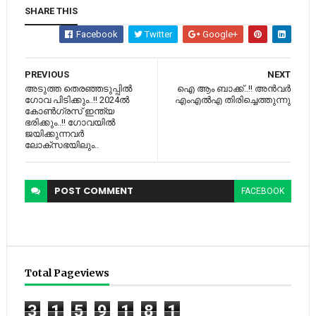
SHARE THIS
Facebook
Twitter
Google+
PREVIOUS
NEXT
അടുത്ത തെരഞ്ഞടുപ്പില്‍
ഐ ആം ബാക്ക്..!! അൻവർ
ഗോവ പിടിക്കും..!! 2024ല്‍
എംഎൽഎ തിരിച്ചെത്തുന്നു
കോണ്‍ഗ്രസ് ഇന്ത്യ
ഭരിക്കും..!! ഗോവയിൽ
ജയിക്കുന്നവർ
ലോക്സഭയിലും..
POST
COMMENT
FACEBOOK
Total Pageviews
3
1
5
9
1
8
1