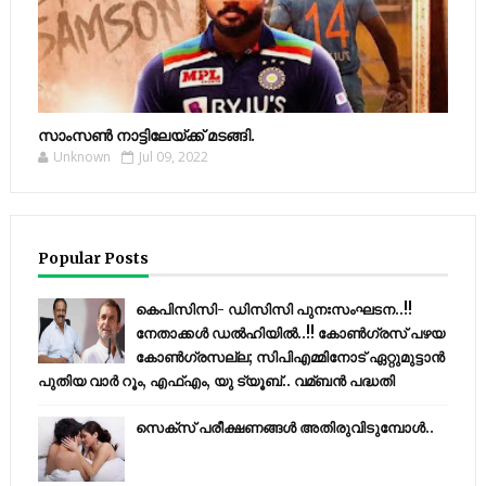
സാംസണ്‍ നാട്ടിലേയ്‌ക്ക് മടങ്ങി.
Unknown
Jul 09, 2022
Popular Posts
കെപിസിസി- ഡിസിസി പുനഃസംഘടന..!!
നേതാക്കൾ ഡൽഹിയിൽ..!! കോണ്‍ഗ്രസ് പഴയ
കോണ്‍ഗ്രസല്ല; സിപിഎമ്മിനോട് ഏറ്റുമുട്ടാന്‍
പുതിയ വാര്‍ റൂം, എഫ്‌എം, യു ട്യൂബ്.. വമ്ബന്‍ പദ്ധതി
സെക്സ് പരീക്ഷണങ്ങൾ അതിരുവിടുമ്പോൾ..