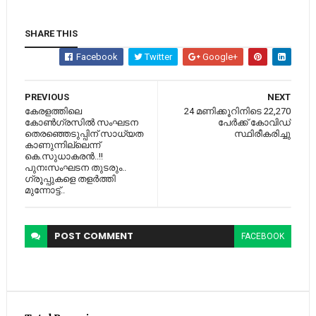
SHARE THIS
Facebook
Twitter
Google+
PREVIOUS
NEXT
കേരളത്തിലെ
24 മണിക്കൂറിനിടെ 22,270
കോണ്‍ഗ്രസില്‍ സംഘടന
പേര്‍ക്ക് കോവിഡ്
തെരഞ്ഞെടുപ്പിന് സാധ്യത
സ്ഥിരീകരിച്ചു
കാണുന്നില്ലെന്ന്
കെ.സുധാകരൻ..!!
പുനഃസംഘടന തുടരും..
ഗ്രൂപ്പുകളെ തളർത്തി
മുന്നോട്ട്..
POST
COMMENT
FACEBOOK