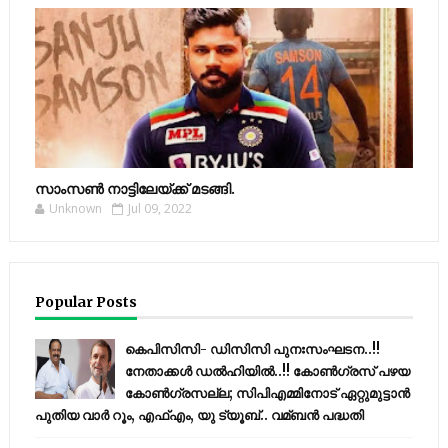
സാംസണ്‍ നാട്ടിലേയ്‌ക്ക് മടങ്ങി.
Unknown
Jul 09, 2022
Popular Posts
കെപിസിസി- ഡിസിസി പുനഃസംഘടന..!!
നേതാക്കൾ ഡൽഹിയിൽ..!! കോണ്‍ഗ്രസ് പഴയ
കോണ്‍ഗ്രസല്ല; സിപിഎമ്മിനോട് ഏറ്റുമുട്ടാന്‍
പുതിയ വാര്‍ റൂം, എഫ്‌എം, യു ട്യൂബ്.. വമ്ബന്‍ പദ്ധതി