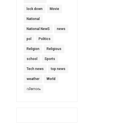
lock down
Movie
National
National NewS
news
pol
Politics
Religion
Religious
school
Sports
Tech news
top news
weather
World
വിനോദം