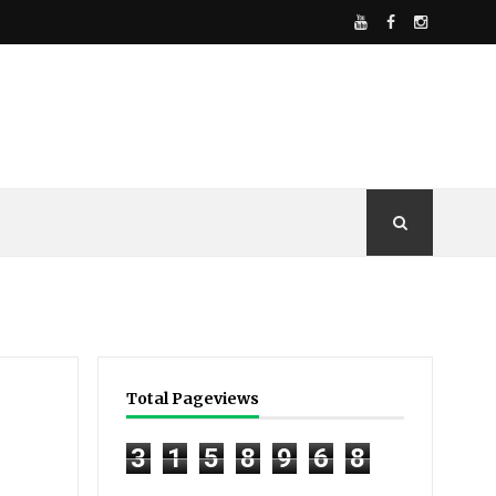
Total Pageviews
3
1
5
8
9
6
8