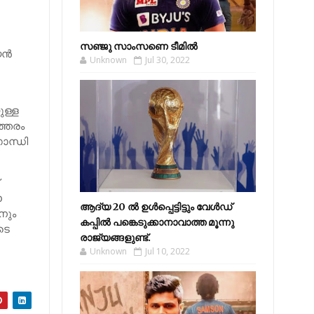
സഞ്ജു സാംസണെ ടീമില്‍
ന്‍
Unknown
Jul 30, 2022
ുള്ള
ത്തരം
ാന്ധി
ഈ
ആദ്യ 20 ല്‍ ഉള്‍പ്പെട്ടിട്ടും വേള്‍ഡ്
നും
കപ്പില്‍ പങ്കെടുക്കാനാവാത്ത മൂന്നു
ടെ
രാജ്യങ്ങളുണ്ട്.
Unknown
Jul 10, 2022