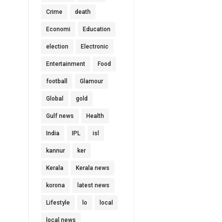
Crime
death
Economi
Education
election
Electronic
Entertainment
Food
football
Glamour
Global
gold
Gulf news
Health
India
IPL
isl
kannur
ker
Kerala
Kerala news
korona
latest news
Lifestyle
lo
local
local news