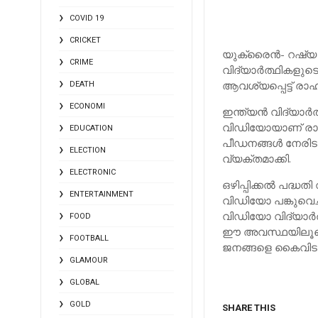
COVID 19
CRICKET
യുക്രൈന്‍- റഷ്യ 
CRIME
വിദ്യാര്‍ത്ഥികളുട
ആവശ്യപ്പെട്ട് രാഹ
DEATH
ECONOMI
ഇന്ത്യന്‍ വിദ്യാ
വിഡിയോയാണ് രാഹുല്
EDUCATION
പീഡനങ്ങള്‍ നേരിട
ELECTION
വ്യക്തമാക്കി.
ELECTRONIC
ഒഴിപ്പിക്കല്‍ പദ്ധത
ENTERTAINMENT
വിഡിയോ പങ്കുവെച്
വിഡിയോ വിദ്യാര്‍
FOOD
ഈ അവസ്ഥയിലൂടെ ക
FOOTBALL
ജനങ്ങളെ കൈവിടരു
GLAMOUR
GLOBAL
GOLD
SHARE THIS