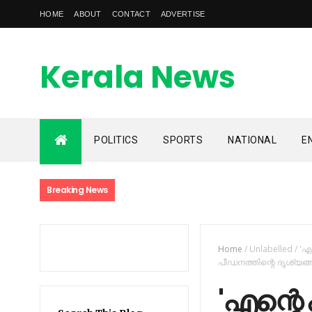
HOME
ABOUT
CONTACT
ADVERTISE
Kerala News
Feed
POLITICS
SPORTS
NATIONAL
E
kerala news feed is the one of the best malayalam online
news portal in malaylam
Breaking News
Home
/
Unlabelled
/
'എ
പീഡനത്തിന്റെ ദൃശ്യങ്ങള്
'എന്റെ