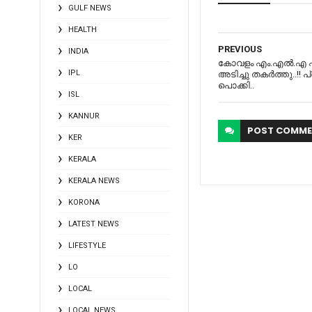
GULF NEWS
HEALTH
PREVIOUS
INDIA
കോവളം എം.എല്‍.എ എം 
IPL
അടിച്ചു തകര്‍ത്തു..
പൊക്കി..
ISL
KANNUR
POST
COMME
KER
KERALA
KERALA NEWS
KORONA
LATEST NEWS
LIFESTYLE
LO
LOCAL
LOCAL NEWS