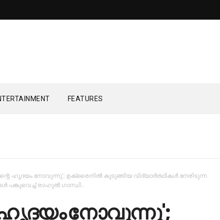
NTERTAINMENT
FEATURES
ന്റെ ഹൃദയം നോവുന്നു'; ഉക്രൈനില്‍ കുടുങ്ങിയ വിദ്യാര്‍ത്ഥികള്‍ നേരിടുന്ന
‍ പങ്കുവെച്ച്‌ രാഹുല്‍ ഗാന്ധി..
 ഹൃദയം നോവുന്നു';