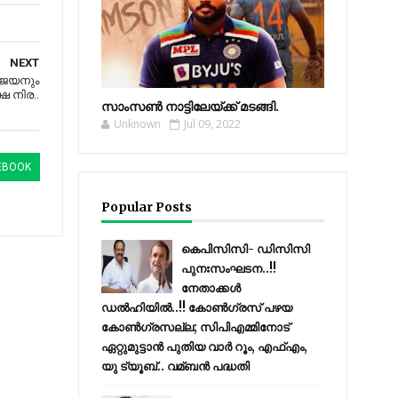
NEXT
ിജയനും
ഷ നിര..
സാംസണ്‍ നാട്ടിലേയ്‌ക്ക് മടങ്ങി.
Unknown
Jul 09, 2022
EBOOK
Popular Posts
കെപിസിസി- ഡിസിസി
പുനഃസംഘടന..!!
നേതാക്കൾ
ഡൽഹിയിൽ..!! കോണ്‍ഗ്രസ് പഴയ
കോണ്‍ഗ്രസല്ല; സിപിഎമ്മിനോട്
ഏറ്റുമുട്ടാന്‍ പുതിയ വാര്‍ റൂം, എഫ്‌എം,
യു ട്യൂബ്.. വമ്ബന്‍ പദ്ധതി