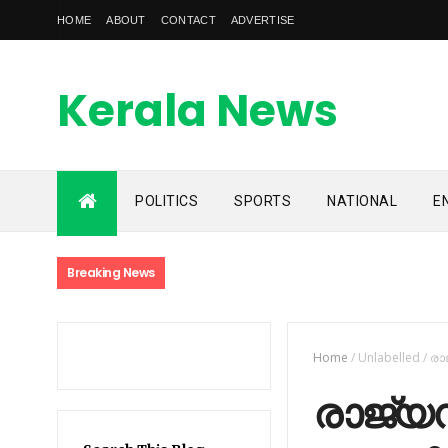
HOME
ABOUT
CONTACT
ADVERTISE
Kerala News
Feed
POLITICS
SPORTS
NATIONAL
E
kerala news feed is the one of the best malayalam online
news portal in malaylam
Breaking News
Home
/
Unlabelled
/
രാ
രാജ്യ