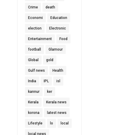
Crime
death
Economi
Education
election
Electronic
Entertainment
Food
football
Glamour
Global
gold
Gulf news
Health
India
IPL
isl
kannur
ker
Kerala
Kerala news
korona
latest news
Lifestyle
lo
local
local news