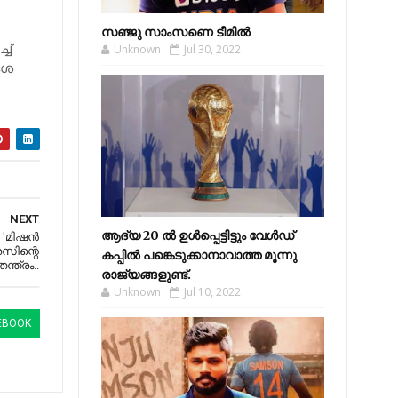
സഞ്ജു സാംസണെ ടീമില്‍
്‌
Unknown
Jul 30, 2022
േശ
NEXT
ആദ്യ 20 ല്‍ ഉള്‍പ്പെട്ടിട്ടും വേള്‍ഡ്
'മിഷന്‍
രസിന്റെ
കപ്പില്‍ പങ്കെടുക്കാനാവാത്ത മൂന്നു
തന്ത്രം..
രാജ്യങ്ങളുണ്ട്.
Unknown
Jul 10, 2022
EBOOK