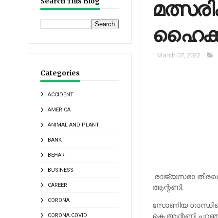
മത്സരി
Search This Blog
ഹൈക്കമ
March 07, 2022
Categories
ACCIDENT
AMERICA
ANIMAL AND PLANT
BANK
BEHAR
BUSINESS
രാജ്യസഭാ തിരഞ്ഞെട
CAREER
ആന്റണി.
CORONA
സോണിയ ഗാന്ധിയെ
കെ ആന്റണി പറഞ്ഞ
CORONA COVID