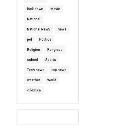
lock down
Movie
National
National NewS
news
pol
Politics
Religion
Religious
school
Sports
Tech news
top news
weather
World
വിനോദം