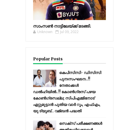
സാംസണ്‍ നാട്ടിലേയ്‌ക്ക് മടങ്ങി.
Unknown
Jul 09, 2022
Popular Posts
കെപിസിസി- ഡിസിസി
പുനഃസംഘടന..!!
നേതാക്കൾ
ഡൽഹിയിൽ..!! കോണ്‍ഗ്രസ് പഴയ
കോണ്‍ഗ്രസല്ല; സിപിഎമ്മിനോട്
ഏറ്റുമുട്ടാന്‍ പുതിയ വാര്‍ റൂം, എഫ്‌എം,
യു ട്യൂബ്.. വമ്ബന്‍ പദ്ധതി
സെക്സ് പരീക്ഷണങ്ങൾ
അതിരുവിടുമ്പോൾ..