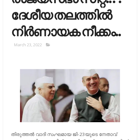
ദേശീയ തലത്തിൽ
നിർണായക നീക്കം..
March 23, 2022
തിരുത്തല്‍ വാദി സംഘമായ ജി-23യുടെ നേതാവ്