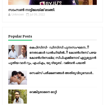
സാംസണ്‍ നാട്ടിലേയ്‌ക്ക് മടങ്ങി.
Unknown
Jul 09, 2022
Popular Posts
കെപിസിസി- ഡിസിസി പുനഃസംഘടന..!!
നേതാക്കൾ ഡൽഹിയിൽ..!! കോണ്‍ഗ്രസ് പഴയ
കോണ്‍ഗ്രസല്ല; സിപിഎമ്മിനോട് ഏറ്റുമുട്ടാന്‍
പുതിയ വാര്‍ റൂം, എഫ്‌എം, യു ട്യൂബ്.. വമ്ബന്‍ പദ്ധതി
സെക്സ് പരീക്ഷണങ്ങൾ അതിരുവിടുമ്പോൾ..
വെങ്കിട്ടരാമനെ മാറ്റി