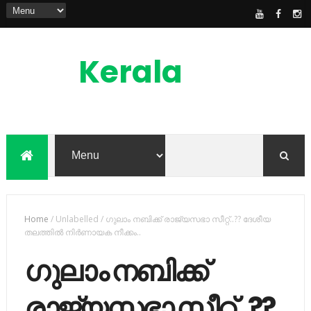
Kerala
News
Feed
kerala news feed is the one of the best
malayalam online news portal in
malaylam
Home
/
Unlabelled
/
ഗുലാം നബിക്ക് രാജ്യസഭാ സീറ്റ്..?? ദേശീയ
തലത്തിൽ നിർണായക നീക്കം..
ഗുലാം നബിക്ക്
രാജ്യസഭാ സീറ്റ്..??