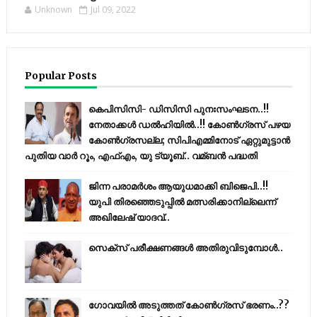
Unknown
Jul 09, 2022
Popular Posts
കെപിസിസി- ഡിസിസി പുനഃസംഘടന..!!
നേതാക്കൾ ഡൽഹിയിൽ..!! കോണ്‍ഗ്രസ് പഴയ
കോണ്‍ഗ്രസല്ല; സിപിഎമ്മിനോട് ഏറ്റുമുട്ടാന്‍
പുതിയ വാര്‍ റൂം, എഫ്‌എം, യു ട്യൂബ്.. വമ്ബന്‍ പദ്ധതി
ജിന്ന പരാമര്‍ശം ആയുധമാക്കി ബിജെപി..!!
യുപി തിരഞ്ഞെടുപ്പില്‍ മത്സരിക്കാനില്ലെന്ന്
അഖിലേഷ് യാദവ്..
സെക്സ് പരീക്ഷണങ്ങൾ അതിരുവിടുമ്പോൾ..
ഗോവയിൽ അടുത്തത് കോൺഗ്രസ് ഭരണം..??