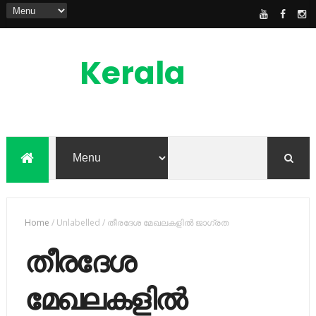
Kerala
News
Feed
kerala news feed is the one of the best
malayalam online news portal in
malaylam
Home
/
Unlabelled
/
തീരദേശ മേഖലകളില്‍ ജാഗ്രത
തീരദേശ
മേഖലകളില്‍