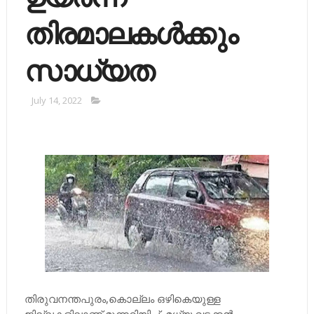
തിരമാലകള്‍ക്കും
സാധ്യത
July 14, 2022
തിരുവനന്തപുരം,കൊല്ലം ഒഴികെയുള്ള