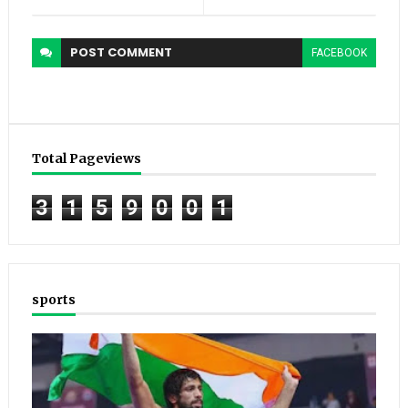
POST
COMMENT
FACEBOOK
Total Pageviews
3
1
5
9
0
0
1
sports