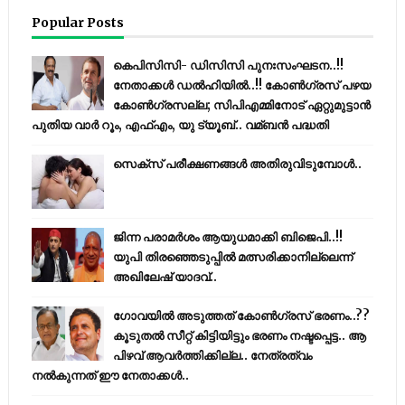
Popular Posts
കെപിസിസി- ഡിസിസി പുനഃസംഘടന..!!
നേതാക്കൾ ഡൽഹിയിൽ..!! കോണ്‍ഗ്രസ് പഴയ
കോണ്‍ഗ്രസല്ല; സിപിഎമ്മിനോട് ഏറ്റുമുട്ടാന്‍
പുതിയ വാര്‍ റൂം, എഫ്‌എം, യു ട്യൂബ്.. വമ്ബന്‍ പദ്ധതി
സെക്സ് പരീക്ഷണങ്ങൾ അതിരുവിടുമ്പോൾ..
ജിന്ന പരാമര്‍ശം ആയുധമാക്കി ബിജെപി..!!
യുപി തിരഞ്ഞെടുപ്പില്‍ മത്സരിക്കാനില്ലെന്ന്
അഖിലേഷ് യാദവ്..
ഗോവയിൽ അടുത്തത് കോൺഗ്രസ് ഭരണം..??
കൂടുതൽ സീറ്റ് കിട്ടിയിട്ടും ഭരണം നഷ്ടപ്പെട്ട.. ആ
പിഴവ് ആവർത്തിക്കില്ല.. നേത്രത്വം
നൽകുന്നത് ഈ നേതാക്കൾ..