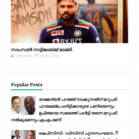
സാംസണ്‍ നാട്ടിലേയ്‌ക്ക് മടങ്ങി.
Unknown
Jul 09, 2022
Popular Posts
രാജേന്ദ്രന്‍ പറഞ്ഞ് നടക്കുന്നതിന് മറുപടി
പറയലല്ല പാര്‍ട്ടിക്കാരുടെ പണിയെന്നും
ഉചിതമായ സമയത്ത് പാര്‍ട്ടി തന്നെ മറുപടി
നല്‍കുമെന്നും എംഎം മണി
കെപിസിസി- ഡിസിസി പുനഃസംഘടന..!!