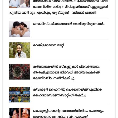
നേതാക്കൾ ഡൽഹിയിൽ..!! കോണ്‍ഗ്രസ് പഴയ
കോണ്‍ഗ്രസല്ല; സിപിഎമ്മിനോട് ഏറ്റുമുട്ടാന്‍
പുതിയ വാര്‍ റൂം, എഫ്‌എം, യു ട്യൂബ്.. വമ്ബന്‍ പദ്ധതി
സെക്സ് പരീക്ഷണങ്ങൾ അതിരുവിടുമ്പോൾ..
വെങ്കിട്ടരാമനെ മാറ്റി
കര്‍ണാടകയില്‍ സ്‌കൂളുകള്‍ പ്രവര്‍ത്തനം
ആരംഭിച്ചതോടെ നിരവധി അധ്യാപകര്‍ക്ക്
കോവിഡ് 19 സ്ഥിരീകരിച്ചു
ക്വാർട്ടർ ഫൈനൽ; ചെന്നൈയ്ക്ക് എതിരെ
ഹൈദരാബാദ്ന് ബാറ്റിംഗ് തകർച്ച
കെ മുരളീധരന്റെ സ്ഥാനാർഥിത്വം: പോരാട്ടം
ജയരാജനാണെങ്കിലും വിനയായത്