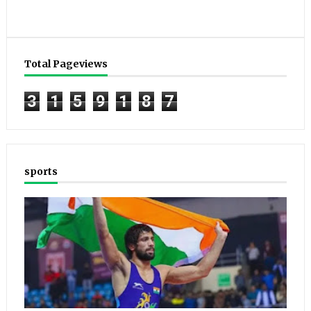
Total Pageviews
3
1
5
9
1
8
7
sports