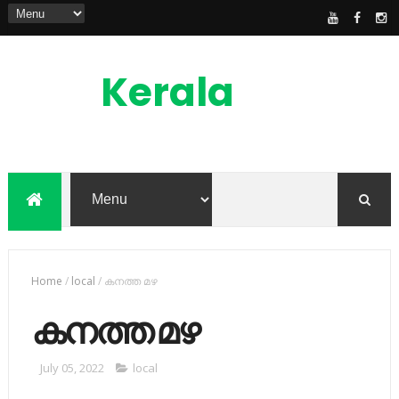
Kerala
News
Feed
kerala news feed is the one of the best
malayalam online news portal in
malaylam
Home
/
local
/
കനത്ത മഴ
കനത്ത മഴ
July 05, 2022
local