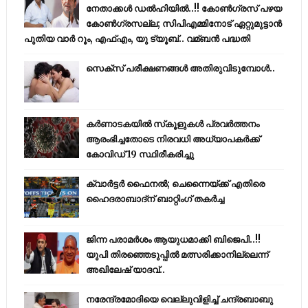
നേതാക്കൾ ഡൽഹിയിൽ..!! കോണ്‍ഗ്രസ് പഴയ
കോണ്‍ഗ്രസല്ല; സിപിഎമ്മിനോട് ഏറ്റുമുട്ടാന്‍
പുതിയ വാര്‍ റൂം, എഫ്‌എം, യു ട്യൂബ്.. വമ്ബന്‍ പദ്ധതി
സെക്സ് പരീക്ഷണങ്ങൾ അതിരുവിടുമ്പോൾ..
കര്‍ണാടകയില്‍ സ്‌കൂളുകള്‍ പ്രവര്‍ത്തനം
ആരംഭിച്ചതോടെ നിരവധി അധ്യാപകര്‍ക്ക്
കോവിഡ് 19 സ്ഥിരീകരിച്ചു
ക്വാർട്ടർ ഫൈനൽ; ചെന്നൈയ്ക്ക് എതിരെ
ഹൈദരാബാദ്ന് ബാറ്റിംഗ് തകർച്ച
ജിന്ന പരാമര്‍ശം ആയുധമാക്കി ബിജെപി..!!
യുപി തിരഞ്ഞെടുപ്പില്‍ മത്സരിക്കാനില്ലെന്ന്
അഖിലേഷ് യാദവ്..
നരേന്ദ്രമോദിയെ വെല്ലുവിളിച്ച് ചന്ദ്രബാബു