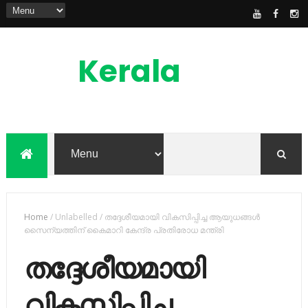
Kerala
News
Feed
kerala news feed is the one of the best
malayalam online news portal in
malaylam
Home
/
Unlabelled
/
തദ്ദേശീയമായി വികസിപ്പിച്ച ആയുധങ്ങള്‍
സൈന്യത്തിന് കൈമാറി കേന്ദ്ര പ്രതിരോധ മന്ത്രി
തദ്ദേശീയമായി
വികസിപ്പിച്ച