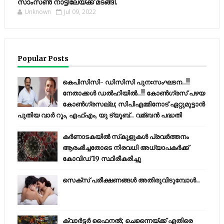
സാംസണ്‍ നാട്ടിലേയ്‌ക്ക് മടങ്ങി.
Unknown
Jul 09, 2022
Popular Posts
കെപിസിസി- ഡിസിസി പുനഃസംഘടന..!!
നേതാക്കൾ ഡൽഹിയിൽ..!! കോണ്‍ഗ്രസ് പഴയ
കോണ്‍ഗ്രസല്ല; സിപിഎമ്മിനോട് ഏറ്റുമുട്ടാന്‍
പുതിയ വാര്‍ റൂം, എഫ്‌എം, യു ട്യൂബ്.. വമ്ബന്‍ പദ്ധതി
കര്‍ണാടകയില്‍ സ്‌കൂളുകള്‍ പ്രവര്‍ത്തനം
ആരംഭിച്ചതോടെ നിരവധി അധ്യാപകര്‍ക്ക്
കോവിഡ് 19 സ്ഥിരീകരിച്ചു
സെക്സ് പരീക്ഷണങ്ങൾ അതിരുവിടുമ്പോൾ..
ക്വാർട്ടർ ഫൈനൽ; ചെന്നൈയ്ക്ക് എതിരെ