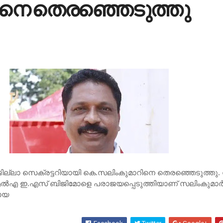
ി​നെ തെ​ര​ഞ്ഞെ​ടു​ത്തു
​ല്ലാ സെ​ക്ര​ട്ട​റി​യാ​യി കെ.​സ​ലിം​കു​മാ​റി​നെ തെ​ര​ഞ്ഞെ​ടു​ത്തു. വോ
​ല്‍​എ ഇ.​എ​സ് ബി​ജി​മോ​ളെ പ​രാ​ജ​യ​പ്പെ​ടു​ത്തി​യാ​ണ് സ​ലിം​കു​മാ​ര്‍
​യ​