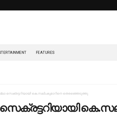
NTERTAINMENT
FEATURES
ല്ലാ സെ​ക്ര​ട്ട​റി​യാ​യി കെ.​സ​ലിം​കു​മാ​റി​നെ തെ​ര​ഞ്ഞെ​ടു​ത്തു
സെ​ക്ര​ട്ട​റി​യാ​യി കെ.​സ​ല