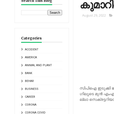
കു​മാ​റ
Search This Blog
August 29, 2022
Categories
ACCIDENT
AMERICA
ANIMAL AND PLANT
BANK
BEHAR
സി​പി​ഐ ഇ​ടു​ക്കി ജി
BUSINESS
ഗി​ലൂ​ടെ മു​ന്‍ എം​എ
CAREER
ല്ലാ സെ​ക്ര​ട്ട​റി​യാ
CORONA
CORONA COVID