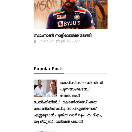
സാംസണ്‍ നാട്ടിലേയ്‌ക്ക് മടങ്ങി.
Unknown
Jul 09, 2022
Popular Posts
കെപിസിസി- ഡിസിസി
പുനഃസംഘടന..!!
നേതാക്കൾ
ഡൽഹിയിൽ..!! കോണ്‍ഗ്രസ് പഴയ
കോണ്‍ഗ്രസല്ല; സിപിഎമ്മിനോട്
ഏറ്റുമുട്ടാന്‍ പുതിയ വാര്‍ റൂം, എഫ്‌എം,
യു ട്യൂബ്.. വമ്ബന്‍ പദ്ധതി