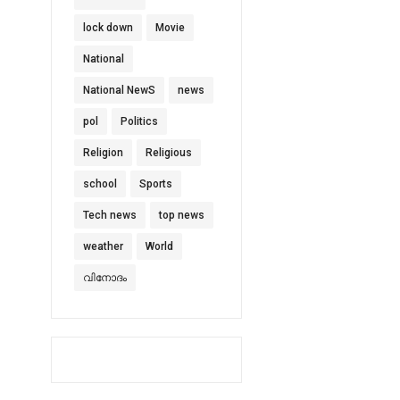
lock down
Movie
National
National NewS
news
pol
Politics
Religion
Religious
school
Sports
Tech news
top news
weather
World
വിനോദം