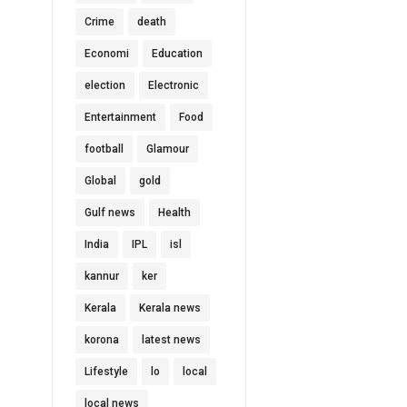
Crime
death
Economi
Education
election
Electronic
Entertainment
Food
football
Glamour
Global
gold
Gulf news
Health
India
IPL
isl
kannur
ker
Kerala
Kerala news
korona
latest news
Lifestyle
lo
local
local news