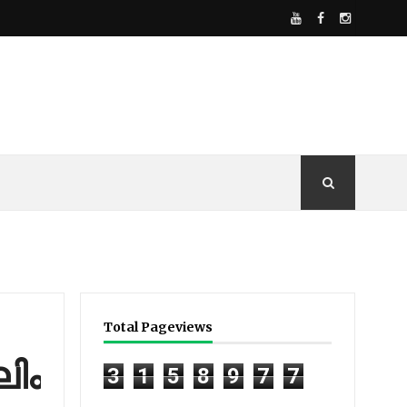
Total Pageviews
ിം​
3
1
5
8
9
7
7