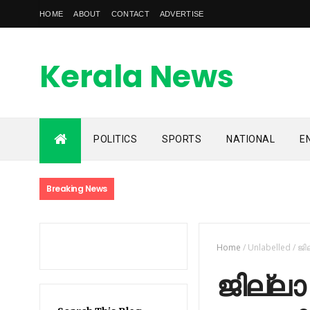
HOME
ABOUT
CONTACT
ADVERTISE
Kerala News
Feed
POLITICS
SPORTS
NATIONAL
E
kerala news feed is the one of the best malayalam online
news portal in malaylam
Breaking News
Home
/
Unlabelled
/
ജി​
ജി​ല്ലാ 