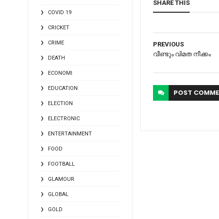
SHARE THIS
COVID 19
CRICKET
CRIME
PREVIOUS
വീണ്ടും വിമത നീക്കം
DEATH
ECONOMI
EDUCATION
POST
COMME
ELECTION
ELECTRONIC
ENTERTAINMENT
FOOD
FOOTBALL
GLAMOUR
GLOBAL
GOLD