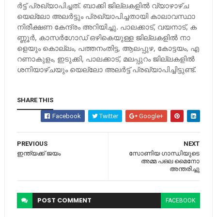
ര്‍​ട്ട് പ്ര​ഖ്യാ​പി​ച്ച​ത്. ബാ​ക്കി ജി​ല്ല​ക​ളി​ല്‍ വ്യാഴാഴ്ച
യെ​ല്ലോ അ​ല​ര്‍​ട്ടും പ്ര​ഖ്യാ​പി​ച്ച​താ​യി കാ​ലാ​വ​സ്ഥാ
നി​രീ​ക്ഷ​ണ കേ​ന്ദ്രം അ​റി​യി​ച്ചു. പാ​ല​ക്കാ​ട്, വ​യ​നാ​ട്, ക​
ണ്ണൂ​ര്‍, കാ​സ​ര്‍​ഗോ​ഡ് ഒ​ഴി​കെ​യു​ള്ള ജി​ല്ല​ക​ളി​ല്‍ നാ​
ളെ​യും കൊ​ല്ലം, പ​ത്ത​നം​തി​ട്ട, ആ​ല​പ്പു​ഴ, കോ​ട്ട​യം, എ​
റ​ണാ​കു​ളം, ഇ​ടു​ക്കി, പാ​ല​ക്കാ​ട്, മ​ല​പ്പു​റം ജി​ല്ല​ക​ളി​ല്‍
ശ​നി​യാ​ഴ്ച​യും യെ​ല്ലോ അ​ല​ര്‍​ട്ട് പ്ര​ഖ്യാ​പി​ച്ചി​ട്ടു​ണ്ട്.
SHARE THIS
Facebook
Twitter
Google+
PREVIOUS
NEXT
ഇന്ത്യക്ക് ജയം
സോണിയ ഗാന്ധിയുടെ
അമ്മ പഒല മൈനോ
അന്തരിച്ചു
POST
COMMENT
FACEBOOK