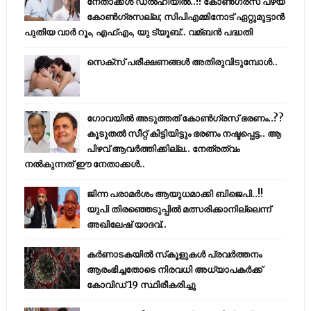
നേതാക്കൾ ഡൽഹിയിൽ..!! കോണ്‍ഗ്രസ് പഴയ
കോണ്‍ഗ്രസല്ല; സിപിഎമ്മിനോട് ഏറ്റുമുട്ടാന്‍
പുതിയ വാര്‍ റൂം, എഫ്‌എം, യു ട്യൂബ്.. വമ്ബന്‍ പദ്ധതി
സെക്സ് പരീക്ഷണങ്ങൾ അതിരുവിടുമ്പോൾ..
ഗോവയിൽ അടുത്തത് കോൺഗ്രസ് ഭരണം..??
കൂടുതൽ സീറ്റ് കിട്ടിയിട്ടും ഭരണം നഷ്ടപ്പെട്ട.. ആ
പിഴവ് ആവർത്തിക്കില്ല.. നേത്രത്വം
നൽകുന്നത് ഈ നേതാക്കൾ..
ജിന്ന പരാമര്‍ശം ആയുധമാക്കി ബിജെപി..!!
യുപി തിരഞ്ഞെടുപ്പില്‍ മത്സരിക്കാനില്ലെന്ന്
അഖിലേഷ് യാദവ്..
കര്‍ണാടകയില്‍ സ്‌കൂളുകള്‍ പ്രവര്‍ത്തനം
ആരംഭിച്ചതോടെ നിരവധി അധ്യാപകര്‍ക്ക്
കോവിഡ് 19 സ്ഥിരീകരിച്ചു