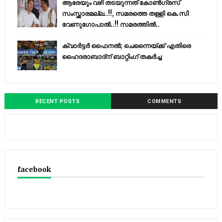
ആരേയും വഴി തടയുന്നത് കോണ്‍ഗ്രസ്
സംസ്ക്കാരമല്ല..!!, സമരത്തെ തള്ളി കെ.സി
വേണുഗോപാൽ..!! സമരത്തിൽ..
ക്വാർട്ടർ ഫൈനൽ; ചെന്നൈയ്ക്ക് എതിരെ
ഹൈദരാബാദ്ന് ബാറ്റിംഗ് തകർച്ച
RECENT POSTS
COMMENTS
facebook