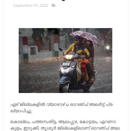
September 01, 2022
ഏ​ഴ് ജി​ല്ല​ക​ളി​ല്‍ വ്യാഴാഴ്ച ഓ​റ​ഞ്ച് അ​ല​ര്‍​ട്ട് പ്ര​
ഖ്യാ​പി​ച്ചു.
കൊ​ല്ലം, പ​ത്ത​നം​തി​ട്ട, ആ​ല​പ്പു​ഴ, കോ​ട്ട​യം, എ​റ​ണാ​
കു​ളം, ഇ​ടു​ക്കി, തൃ​ശൂ​ര്‍ ജി​ല്ല​ക​ളി​ലാ​ണ് ഓ​റ​ഞ്ച് അ​ല​