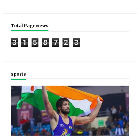
Total Pageviews
3
1
5
8
7
2
3
sports