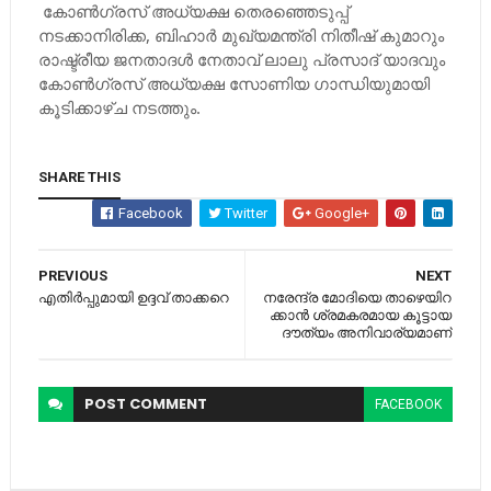
കോണ്‍ഗ്രസ് അധ്യക്ഷ തെരഞ്ഞെടുപ്പ്
നടക്കാനിരിക്ക, ബിഹാര്‍ മുഖ്യമന്ത്രി നിതീഷ് കുമാറും
രാഷ്ട്രീയ ജനതാദള്‍ നേതാവ് ലാലു പ്രസാദ് യാദവും
കോണ്‍ഗ്രസ് അധ്യക്ഷ സോണിയ ഗാന്ധിയുമായി
കൂടിക്കാഴ്ച നടത്തും.
SHARE THIS
Facebook
Twitter
Google+
PREVIOUS
NEXT
എതിര്‍പ്പുമായി ഉദ്ദവ് താക്കറെ
ന​രേ​ന്ദ്ര മോ​ദി​യെ താ​ഴെ​യി​റ​
ക്കാ​ന്‍ ശ്ര​മ​ക​ര​മാ​യ കൂ​ട്ടാ​യ
ദൗ​ത്യം അ​നി​വാ​ര്യ​മാ​ണ്
POST
COMMENT
FACEBOOK