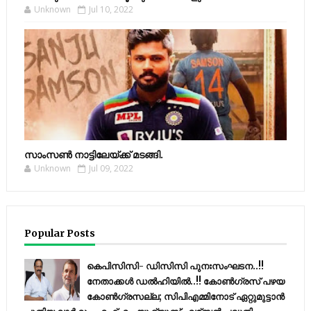
Unknown
Jul 10, 2022
സാംസണ്‍ നാട്ടിലേയ്‌ക്ക് മടങ്ങി.
Unknown
Jul 09, 2022
Popular Posts
കെപിസിസി- ഡിസിസി പുനഃസംഘടന..!!
നേതാക്കൾ ഡൽഹിയിൽ..!! കോണ്‍ഗ്രസ് പഴയ
കോണ്‍ഗ്രസല്ല; സിപിഎമ്മിനോട് ഏറ്റുമുട്ടാന്‍